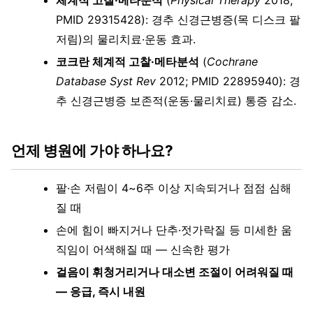
체계적 고찰·메타분석
(
Physical Therapy
2018;
PMID 29315428): 경추 신경근병증(목 디스크 팔
저림)의 물리치료·운동 효과.
코크란 체계적 고찰·메타분석
(
Cochrane
Database Syst Rev
2012; PMID 22895940): 경
추 신경근병증 보존적(운동·물리치료) 통증 감소.
언제 병원에 가야 하나요?
팔·손 저림이 4~6주 이상 지속되거나 점점 심해
질 때
손에 힘이 빠지거나 단추·젓가락질 등 미세한 움
직임이 어색해질 때 — 신속한 평가
걸음이 휘청거리거나 대소변 조절이 어려워질 때
— 응급, 즉시 내원