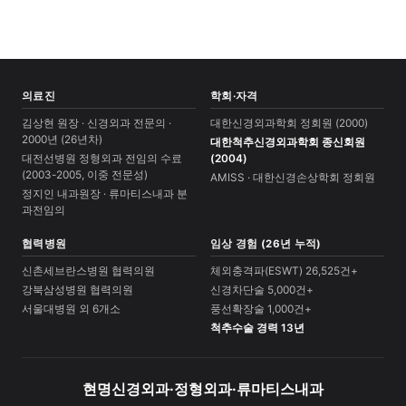
의료진
학회·자격
김상현 원장 · 신경외과 전문의 ·
대한신경외과학회 정회원 (2000)
2000년 (26년차)
대한척추신경외과학회 종신회원
대전선병원 정형외과 전임의 수료
(2004)
(2003-2005, 이중 전문성)
AMISS · 대한신경손상학회 정회원
정지인 내과원장 · 류마티스내과 분
과전임의
협력병원
임상 경험 (26년 누적)
신촌세브란스병원 협력의원
체외충격파(ESWT) 26,525건+
강북삼성병원 협력의원
신경차단술 5,000건+
서울대병원 외 6개소
풍선확장술 1,000건+
척추수술 경력 13년
현명신경외과·정형외과·류마티스내과