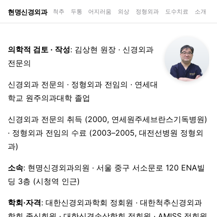
현명신경외과
척추
두통
어지러움
외상
정형외과
도수치료
소개
의학적 검토 · 작성
: 김상현 원장 · 신경외과
전문의
신경외과 전문의 · 정형외과 전임의 · 연세대
학교 원주의과대학 졸업
신경외과 전문의 취득 (2000, 연세원주세브란스기독병원)
· 정형외과 전임의 수료 (2003–2005, 대전선병원 정형외
과)
소속
: 현명신경외과의원 · 서울 중구 서소문로 120 ENA빌
딩 3층 (시청역 인근)
학회·자격
: 대한신경외과학회 정회원 · 대한척추신경외과
학회 종신회원 · 대한신경손상학회 정회원 · AMISS 정회원