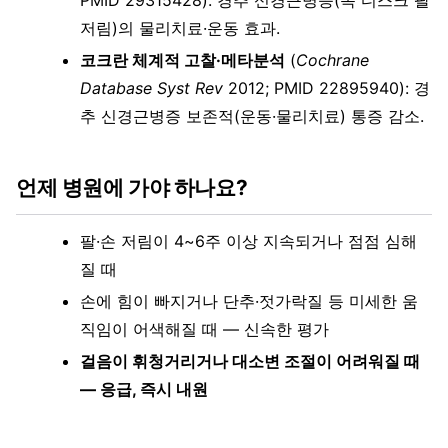
PMID 29315428): 경추 신경근병증(목 디스크 팔
저림)의 물리치료·운동 효과.
코크란 체계적 고찰·메타분석
(
Cochrane
Database Syst Rev
2012; PMID 22895940): 경
추 신경근병증 보존적(운동·물리치료) 통증 감소.
언제 병원에 가야 하나요?
팔·손 저림이 4~6주 이상 지속되거나 점점 심해
질 때
손에 힘이 빠지거나 단추·젓가락질 등 미세한 움
직임이 어색해질 때 — 신속한 평가
걸음이 휘청거리거나 대소변 조절이 어려워질 때
— 응급, 즉시 내원