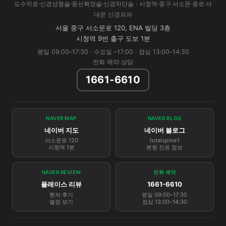
도수치료·신경성형술·풍선확장술·신경차단술 · 시청역·중구·서소문·종로·서
대문 신경외과
서울 중구 서소문로 120, ENA 빌딩 3층
시청역 9번 출구 도보 1분
평일 09:00–17:30 · 수요일 –17:00 · 점심 13:00–14:30
전화 예약·상담
1661-6610
NAVER MAP
NAVER BLOG
네이버 지도
네이버 블로그
서소문로 120
totalspine1
시청역 1분
본원 진료 정보
NAVER REVIEW
전화 예약
플레이스 리뷰
1661-6610
환자 후기
평일 09:00–17:30
별점 보기
점심 13:00–14:30