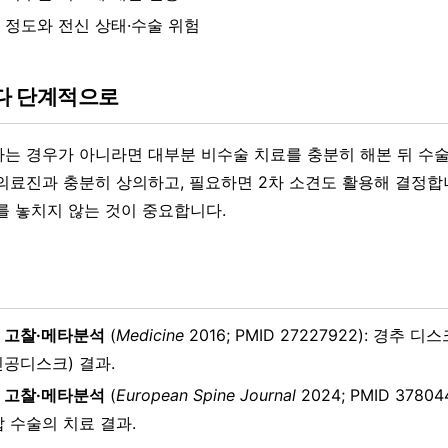
 정도와 전신 상태·수술 위험
다 단계적으로
는 경우가 아니라면 대부분 비수술 치료를 충분히 해본 뒤 수
의료진과 충분히 상의하고, 필요하면 2차 소견도 활용해 결정합
를 놓치지 않는 것이 중요합니다.
 고찰·메타분석
(
Medicine
2016; PMID 27227922): 경추 
인공디스크) 결과.
 고찰·메타분석
(
European Spine Journal
2024; PMID 3780
압 수술의 치료 결과.