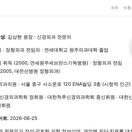
척추
두통
작성
: 김상현 원장 · 신경외과 전문의
 · 정형외과 전임의 · 연세대학교 원주의과대학 졸업
 취득 (2000, 연세원주세브란스기독병원) · 정형외과 전임
3–2005, 대전선병원 정형외과)
외과의원 · 서울 중구 서소문로 120 ENA빌딩 3층 (시청역 인근)
한신경외과학회 정회원 · 대한척추신경외과학회 종신회원 · 대한
 정회원
이트
: 2026-06-25
과 전문의가 작성·검토한 의학 정보이며, 개인별 진단·치료를 