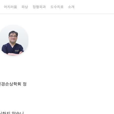
어지러움
외상
정형외과
도수치료
소개
신경손상학회 정
대신하지 않습니