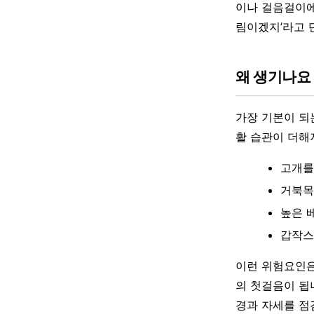
이나 걸음걸이에
림이겠지’라고 
왜 생기나요
가장 기본이 되
활 습관이 더해
고개를
거북목
높은 
갑작스
이런 위험요인은
의 첫걸음이 됩
경과 자세를 점