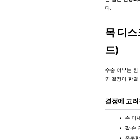
다.
목 디스
드)
수술 여부는 한
면 결정이 한결
결정에 고려
손 미
팔·손
충분한