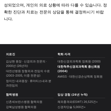
성되었으며, 개인의 의료 상황에 따라 다를 수 있습니다. 정
확한 진단과 치료는 전문의 상담을 통해 결정하시기 바랍
니다.
의료진
학회·자격
김상현 원장 · 신경외과 전문의 ·
대한신경외과학회 정회원 (2000)
2000년 (26년차)
대한척추신경외과학회 종신회원
대전선병원 정형외과 전임의 수료
(2004)
(2003-2005, 이중 전문성)
AMISS · 대한신경손상학회 정회원
정지인 내과원장 · 류마티스내과 분
과전임의
협력병원
임상 경험 (26년 누적)
신촌세브란스병원 협력의원
체외충격파(ESWT) 26,525건+
강북삼성병원 협력의원
신경차단술 5,000건+