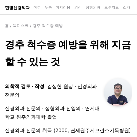
현명신경외과
척추
두통
어지러움
외상
정형외과
도수치료
소개
홈
/
목디스크
/
경추 척수증 예방
경추 척수증 예방을 위해 지금
할 수 있는 것
의학적 검토 · 작성
: 김상현 원장 · 신경외과
전문의
신경외과 전문의 · 정형외과 전임의 · 연세대
학교 원주의과대학 졸업
신경외과 전문의 취득 (2000, 연세원주세브란스기독병원)