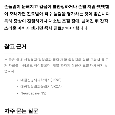
손놀림이 둔해지고 걸음이 불안정하거나 손발 저림·뻣뻣함
이 오래가면 진료받아 척수 눌림을 평가하는 것이 좋
습니다.
특히
증상이 진행하거나 대소변 조절 장애, 넘어진 뒤 갑작
스러운 마비가 생기면 즉시 진료
받아야 합니다.
참고 근거
본 글은 국내 신경외과·정형외과·통증·재활 학회지와 의학 교과서 등 근
거 자료를 바탕으로 작성했으며, 개별 환자의 진단·치료를 대체하지 않
습니다.
대한신경외과학회지(JKNS)
대한정형외과학회지(JKOA)
Neurospine(NS)
자주 묻는 질문