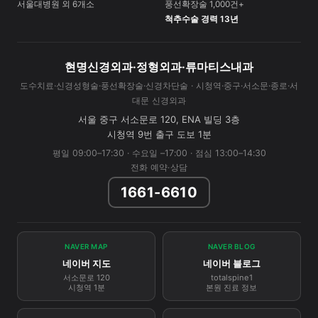
서울대병원 외 6개소
풍선확장술 1,000건+
척추수술 경력 13년
현명신경외과·정형외과·류마티스내과
도수치료·신경성형술·풍선확장술·신경차단술 · 시청역·중구·서소문·종로·서
대문 신경외과
서울 중구 서소문로 120, ENA 빌딩 3층
시청역 9번 출구 도보 1분
평일 09:00–17:30 · 수요일 –17:00 · 점심 13:00–14:30
전화 예약·상담
1661-6610
NAVER MAP
NAVER BLOG
네이버 지도
네이버 블로그
서소문로 120
totalspine1
시청역 1분
본원 진료 정보