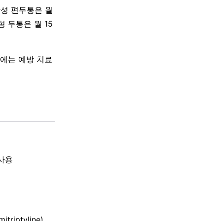
만성 편두통은 월
 두통은 월 15
통에는 예방 치료
 사용
riptyline),