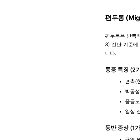
편두통 (Migr
편두통은 반복적
3) 진단 기준에
니다.
통증 특징 (2
편측(
박동성
중등도
일상 
동반 증상 (1
구역 