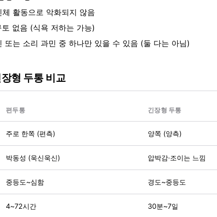
신체 활동으로 악화되지 않음
구토 없음 (식욕 저하는 가능)
 또는 소리 과민 중 하나만 있을 수 있음 (둘 다는 아님)
긴장형 두통 비교
편두통
긴장형 두통
주로 한쪽 (편측)
양쪽 (양측)
박동성 (욱신욱신)
압박감·조이는 느낌
중등도~심함
경도~중등도
4~72시간
30분~7일