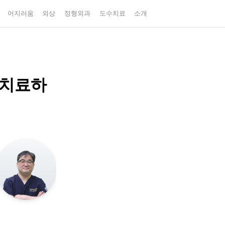
어지러움
외상
정형외과
도수치료
소개
 치료하