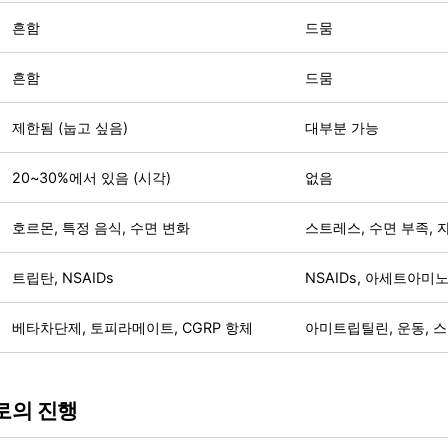
흔함
드뭄
흔함
드뭄
제한됨 (눕고 싶음)
대부분 가능
20~30%에서 있음 (시각)
없음
호르몬, 특정 음식, 수면 변화
스트레스, 수면 부족, 
트립탄, NSAIDs
NSAIDs, 아세트아미
베타차단제, 토피라메이트, CGRP 항체
아미트립틸린, 운동, 
로의 진행