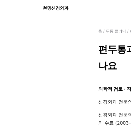
현명신경외과
홈
/
두통 클리닉
/
편두통과
나요
의학적 검토 · 
신경외과 전문의
신경외과 전문의
의 수료 (200