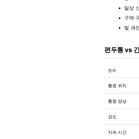
일상 
구역·
빛 과민
편두통 vs 
항목
통증 위치
통증 양상
강도
지속 시간