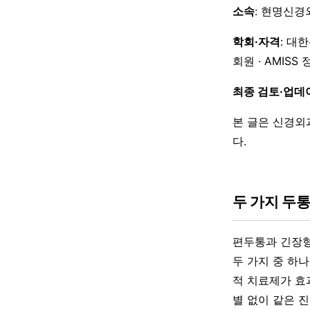
소속
: 현명신경
학회·자격
: 대
회원 · AMISS
최종 검토·업데
본 글은 신경외
다.
두 가지 두통
편두통과 긴장형
두 가지 중 하
적 치료제가 효
별 없이 같은 