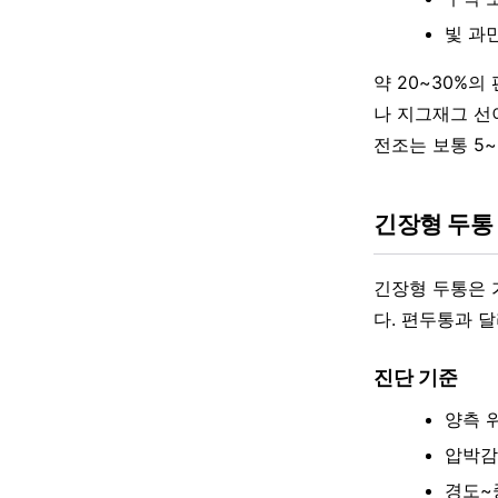
빛 과민
약 20~30%의
나 지그재그 선
전조는 보통 5
긴장형 두통 (T
긴장형 두통은 
다. 편두통과 
진단 기준
양측 
압박감
경도~