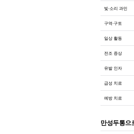
빛·소리 과민
구역·구토
일상 활동
전조 증상
유발 인자
급성 치료
예방 치료
만성두통으