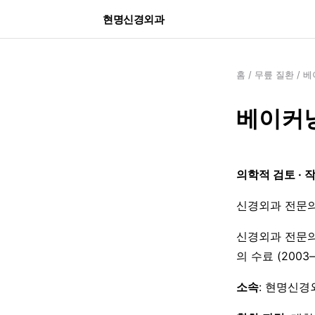
현명신경외과
홈
/
무릎 질환
/
베
베이커낭
의학적 검토 · 
신경외과 전문의
신경외과 전문의
의 수료 (200
소속
: 현명신경