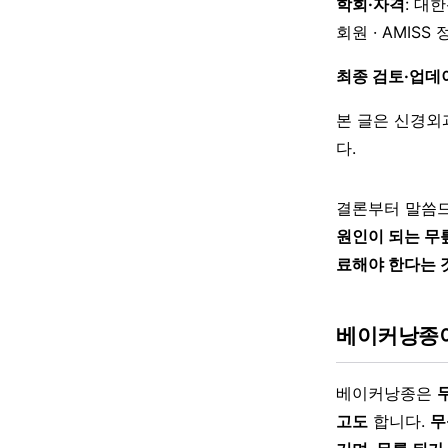
학회·자격
: 대
회원 · AMISS
최종 검토·업데
본 글은 신경외
다.
결론부터 말씀
원인이 되는 무
료해야 한다는 
베이커낭종이
베이커낭종은
고도
합니다.
무