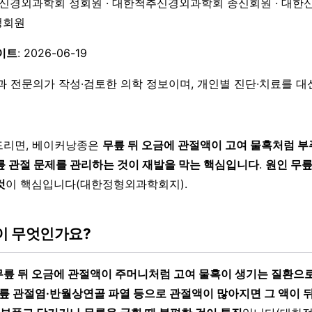
한신경외과학회 정회원 · 대한척추신경외과학회 종신회원 · 대한
 정회원
이트
: 2026-06-19
과 전문의가 작성·검토한 의학 정보이며, 개인별 진단·치료를 
드리면, 베이커낭종은
무릎 뒤 오금에 관절액이 고여 물혹처럼 부
릎 관절 문제를 관리하는 것이 재발을 막는 핵심입니다
.
원인 무릎
것
이 핵심입니다(대한정형외과학회지).
 무엇인가요?
무릎 뒤 오금에 관절액이 주머니처럼 고여 물혹이 생기는 질환으
릎 관절염·반월상연골 파열 등으로 관절액이 많아지면 그 액이 