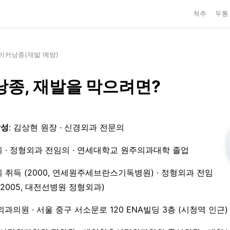
척추
두통
이커낭종(재발 예방)
종, 재발을 막으려면?
작성
: 김상현 원장 · 신경외과 전문의
 · 정형외과 전임의 · 연세대학교 원주의과대학 졸업
 취득 (2000, 연세원주세브란스기독병원) · 정형외과 전임
3–2005, 대전선병원 정형외과)
외과의원 · 서울 중구 서소문로 120 ENA빌딩 3층 (시청역 인근)