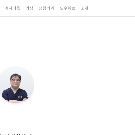
어지러움
외상
정형외과
도수치료
소개