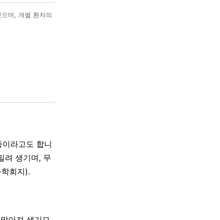
했으며, 개별 환자의
낭종이라고도 합니
밀려 생기며, 무
학회지).
이 많아져 생기므