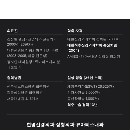
의료진
학회·자격
김상현 원장 · 신경외과 전문의 ·
대한신경외과학회 정회원 (2000)
2000년 (26년차)
대한척추신경외과학회 종신회원
대전선병원 정형외과 전임의 수료
(2004)
(2003-2005, 이중 전문성)
AMISS · 대한신경손상학회 정회원
정지인 내과원장 · 류마티스내과 분
과전임의
협력병원
임상 경험 (26년 누적)
신촌세브란스병원 협력의원
체외충격파(ESWT) 26,525건+
강북삼성병원 협력의원
신경차단술 5,000건+
서울대병원 외 6개소
풍선확장술 1,000건+
척추수술 경력 13년
현명신경외과·정형외과·류마티스내과