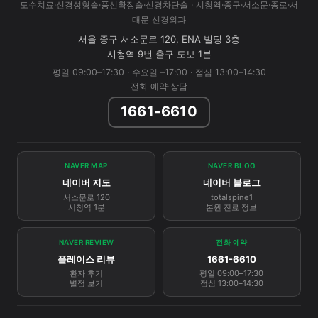
도수치료·신경성형술·풍선확장술·신경차단술 · 시청역·중구·서소문·종로·서
대문 신경외과
서울 중구 서소문로 120, ENA 빌딩 3층
시청역 9번 출구 도보 1분
평일 09:00–17:30 · 수요일 –17:00 · 점심 13:00–14:30
전화 예약·상담
1661-6610
NAVER MAP
NAVER BLOG
네이버 지도
네이버 블로그
서소문로 120
totalspine1
시청역 1분
본원 진료 정보
NAVER REVIEW
전화 예약
플레이스 리뷰
1661-6610
환자 후기
평일 09:00–17:30
별점 보기
점심 13:00–14:30