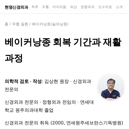
현명신경외과
척추
두통
어지러움
외상
정형외과
도수치료
소개
홈
/
무릎 질환
/
베이커낭종(슬와낭종)
베이커낭종 회복 기간과 재활
과정
의학적 검토 · 작성
: 김상현 원장 · 신경외과
전문의
신경외과 전문의 · 정형외과 전임의 · 연세대
학교 원주의과대학 졸업
신경외과 전문의 취득 (2000, 연세원주세브란스기독병원)