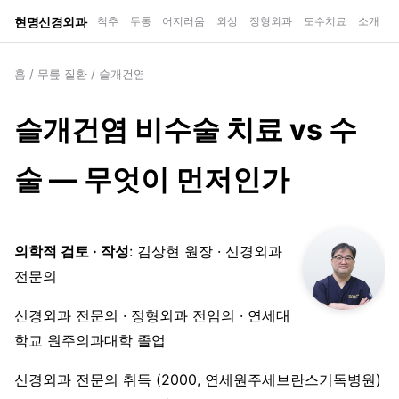
현명신경외과
척추
두통
어지러움
외상
정형외과
도수치료
소개
홈
/
무릎 질환
/
슬개건염
슬개건염 비수술 치료 vs 수
술 — 무엇이 먼저인가
의학적 검토 · 작성
: 김상현 원장 · 신경외과
전문의
신경외과 전문의 · 정형외과 전임의 · 연세대
학교 원주의과대학 졸업
신경외과 전문의 취득 (2000, 연세원주세브란스기독병원)