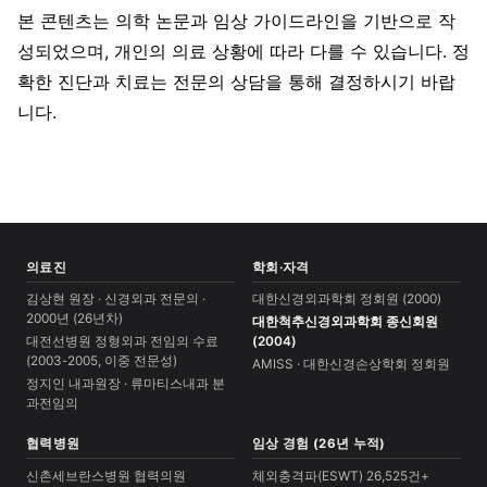
본 콘텐츠는 의학 논문과 임상 가이드라인을 기반으로 작
성되었으며, 개인의 의료 상황에 따라 다를 수 있습니다. 정
확한 진단과 치료는 전문의 상담을 통해 결정하시기 바랍
니다.
의료진
학회·자격
김상현 원장 · 신경외과 전문의 ·
대한신경외과학회 정회원 (2000)
2000년 (26년차)
대한척추신경외과학회 종신회원
대전선병원 정형외과 전임의 수료
(2004)
(2003-2005, 이중 전문성)
AMISS · 대한신경손상학회 정회원
정지인 내과원장 · 류마티스내과 분
과전임의
협력병원
임상 경험 (26년 누적)
신촌세브란스병원 협력의원
체외충격파(ESWT) 26,525건+