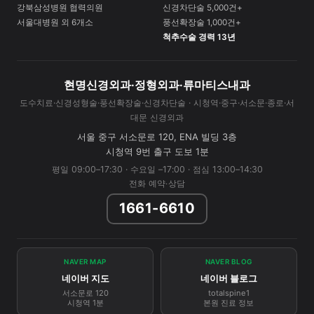
강북삼성병원 협력의원
신경차단술 5,000건+
서울대병원 외 6개소
풍선확장술 1,000건+
척추수술 경력 13년
현명신경외과·정형외과·류마티스내과
도수치료·신경성형술·풍선확장술·신경차단술 · 시청역·중구·서소문·종로·서
대문 신경외과
서울 중구 서소문로 120, ENA 빌딩 3층
시청역 9번 출구 도보 1분
평일 09:00–17:30 · 수요일 –17:00 · 점심 13:00–14:30
전화 예약·상담
1661-6610
NAVER MAP
NAVER BLOG
네이버 지도
네이버 블로그
서소문로 120
totalspine1
시청역 1분
본원 진료 정보