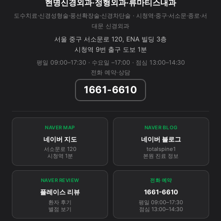
현명신경외과·정형외과·류마티스내과
도수치료·신경성형술·풍선확장술·신경차단술 · 시청역·중구·서소문·종로·서
대문 신경외과
서울 중구 서소문로 120, ENA 빌딩 3층
시청역 9번 출구 도보 1분
평일 09:00–17:30 · 수요일 –17:00 · 점심 13:00–14:30
전화 예약·상담
1661-6610
NAVER MAP
NAVER BLOG
네이버 지도
네이버 블로그
서소문로 120
totalspine1
시청역 1분
본원 진료 정보
NAVER REVIEW
전화 예약
플레이스 리뷰
1661-6610
환자 후기
평일 09:00–17:30
별점 보기
점심 13:00–14:30