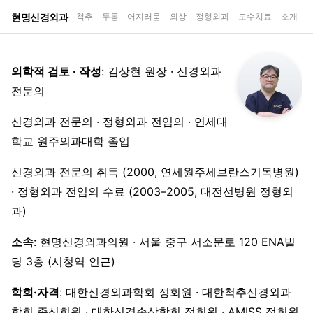
현명신경외과
척추
두통
어지러움
외상
정형외과
도수치료
소개
의학적 검토 · 작성
: 김상현 원장 · 신경외과
전문의
신경외과 전문의 · 정형외과 전임의 · 연세대
학교 원주의과대학 졸업
신경외과 전문의 취득 (2000, 연세원주세브란스기독병원)
· 정형외과 전임의 수료 (2003–2005, 대전선병원 정형외
과)
소속
: 현명신경외과의원 · 서울 중구 서소문로 120 ENA빌
딩 3층 (시청역 인근)
학회·자격
: 대한신경외과학회 정회원 · 대한척추신경외과
학회 종신회원 · 대한신경손상학회 정회원 · AMISS 정회원