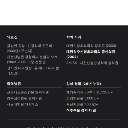
의료진
학회·자격
김상현 원장 · 신경외과 전문의 ·
대한신경외과학회 정회원 (2000)
2000년 (26년차)
대한척추신경외과학회 종신회원
대전선병원 정형외과 전임의 수료
(2004)
(2003-2005, 이중 전문성)
AMISS · 대한신경손상학회 정회원
정지인 내과원장 · 류마티스내과 분
과전임의
협력병원
임상 경험 (26년 누적)
신촌세브란스병원 협력의원
체외충격파(ESWT) 26,525건+
강북삼성병원 협력의원
신경차단술 5,000건+
서울대병원 외 6개소
풍선확장술 1,000건+
척추수술 경력 13년