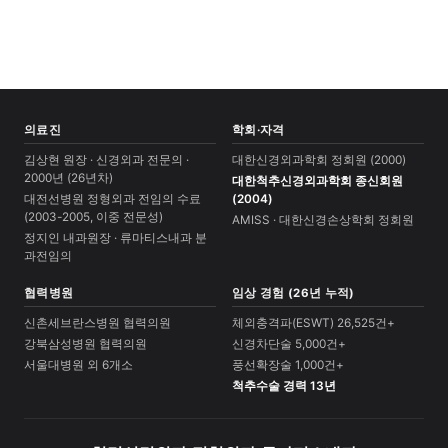
의료진
학회·자격
김상현 원장 · 신경외과 전문의 ·
대한신경외과학회 정회원 (2000)
2000년 (26년차)
대한척추신경외과학회 종신회원
대전선병원 정형외과 전임의 수료
(2004)
(2003-2005, 이중 전문성)
AMISS · 대한신경손상학회 정회원
정지인 내과원장 · 류마티스내과 분
과전임의
협력병원
임상 경험 (26년 누적)
신촌세브란스병원 협력의원
체외충격파(ESWT) 26,525건+
강북삼성병원 협력의원
신경차단술 5,000건+
서울대병원 외 6개소
풍선확장술 1,000건+
척추수술 경력 13년