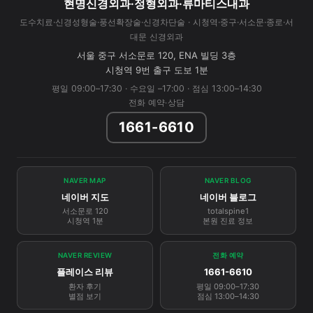
현명신경외과·정형외과·류마티스내과
도수치료·신경성형술·풍선확장술·신경차단술 · 시청역·중구·서소문·종로·서
대문 신경외과
서울 중구 서소문로 120, ENA 빌딩 3층
시청역 9번 출구 도보 1분
평일 09:00–17:30 · 수요일 –17:00 · 점심 13:00–14:30
전화 예약·상담
1661-6610
NAVER MAP
NAVER BLOG
네이버 지도
네이버 블로그
서소문로 120
totalspine1
시청역 1분
본원 진료 정보
NAVER REVIEW
전화 예약
플레이스 리뷰
1661-6610
환자 후기
평일 09:00–17:30
별점 보기
점심 13:00–14:30