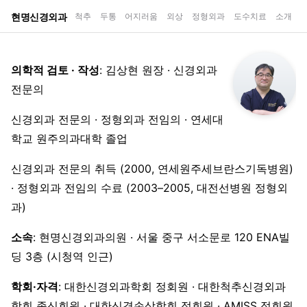
현명신경외과
척추
두통
어지러움
외상
정형외과
도수치료
소개
의학적 검토 · 작성
: 김상현 원장 · 신경외과
전문의
신경외과 전문의 · 정형외과 전임의 · 연세대
학교 원주의과대학 졸업
신경외과 전문의 취득 (2000, 연세원주세브란스기독병원)
· 정형외과 전임의 수료 (2003–2005, 대전선병원 정형외
과)
소속
: 현명신경외과의원 · 서울 중구 서소문로 120 ENA빌
딩 3층 (시청역 인근)
학회·자격
: 대한신경외과학회 정회원 · 대한척추신경외과
학회 종신회원 · 대한신경손상학회 정회원 · AMISS 정회원