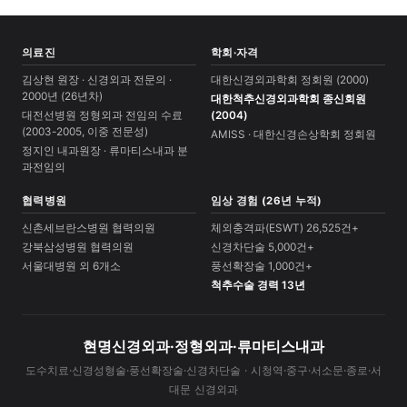
의료진
학회·자격
김상현 원장 · 신경외과 전문의 ·
대한신경외과학회 정회원 (2000)
2000년 (26년차)
대한척추신경외과학회 종신회원
대전선병원 정형외과 전임의 수료
(2004)
(2003-2005, 이중 전문성)
AMISS · 대한신경손상학회 정회원
정지인 내과원장 · 류마티스내과 분
과전임의
협력병원
임상 경험 (26년 누적)
신촌세브란스병원 협력의원
체외충격파(ESWT) 26,525건+
강북삼성병원 협력의원
신경차단술 5,000건+
서울대병원 외 6개소
풍선확장술 1,000건+
척추수술 경력 13년
현명신경외과·정형외과·류마티스내과
도수치료·신경성형술·풍선확장술·신경차단술 · 시청역·중구·서소문·종로·서
대문 신경외과