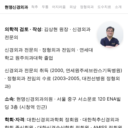
현명신경외과
척추
두통
어지러움
외상
정형외과
도수치료
소개
의학적 검토 · 작성
: 김상현 원장 · 신경외과
전문의
신경외과 전문의 · 정형외과 전임의 · 연세대
학교 원주의과대학 졸업
신경외과 전문의 취득 (2000, 연세원주세브란스기독병원)
· 정형외과 전임의 수료 (2003–2005, 대전선병원 정형외
과)
소속
: 현명신경외과의원 · 서울 중구 서소문로 120 ENA빌
딩 3층 (시청역 인근)
학회·자격
: 대한신경외과학회 정회원 · 대한척추신경외과
학회 종신회원 · 대한신경손상학회 정회원 · AMISS 정회원