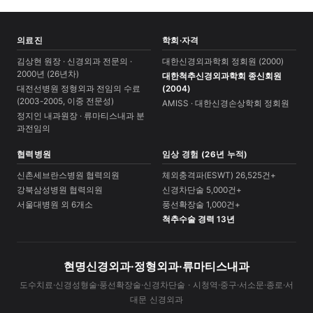
의료진
학회·자격
김상현 원장 · 신경외과 전문의 ·
대한신경외과학회 정회원 (2000)
2000년 (26년차)
대한척추신경외과학회 종신회원
대전선병원 정형외과 전임의 수료
(2004)
(2003-2005, 이중 전문성)
AMISS · 대한신경손상학회 정회원
정지인 내과원장 · 류마티스내과 분
과전임의
협력병원
임상 경험 (26년 누적)
신촌세브란스병원 협력의원
체외충격파(ESWT) 26,525건+
강북삼성병원 협력의원
신경차단술 5,000건+
서울대병원 외 6개소
풍선확장술 1,000건+
척추수술 경력 13년
현명신경외과·정형외과·류마티스내과
도수치료·신경성형술·풍선확장술·신경차단술 · 시청역·중구·서소문·종로·서
대문 신경외과