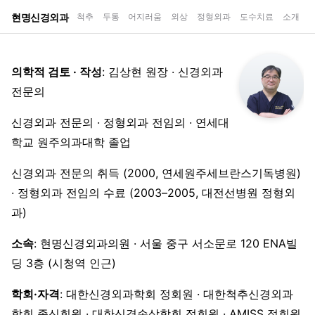
현명신경외과
척추
두통
어지러움
외상
정형외과
도수치료
소개
의학적 검토 · 작성
: 김상현 원장 · 신경외과
전문의
신경외과 전문의 · 정형외과 전임의 · 연세대
학교 원주의과대학 졸업
신경외과 전문의 취득 (2000, 연세원주세브란스기독병원)
· 정형외과 전임의 수료 (2003–2005, 대전선병원 정형외
과)
소속
: 현명신경외과의원 · 서울 중구 서소문로 120 ENA빌
딩 3층 (시청역 인근)
학회·자격
: 대한신경외과학회 정회원 · 대한척추신경외과
학회 종신회원 · 대한신경손상학회 정회원 · AMISS 정회원