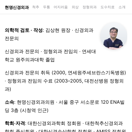
현명신경외과
척추
두통
어지러움
외상
정형외과
도수치료
소개
의학적 검토 · 작성
: 김상현 원장 · 신경외과
전문의
신경외과 전문의 · 정형외과 전임의 · 연세대
학교 원주의과대학 졸업
신경외과 전문의 취득 (2000, 연세원주세브란스기독병원)
· 정형외과 전임의 수료 (2003–2005, 대전선병원 정형외
과)
소속
: 현명신경외과의원 · 서울 중구 서소문로 120 ENA빌
딩 3층 (시청역 인근)
학회·자격
: 대한신경외과학회 정회원 · 대한척추신경외과
학회 종신회원 · 대한신경손상학회 정회원 · AMISS 정회원