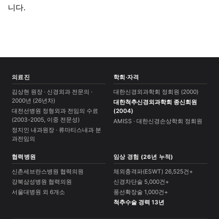
니다.
의료진
학회·자격
김상현 원장 · 신경외과 전문의 ·
대한신경외과학회 정회원 (2000)
2000년 (26년차)
대한척추신경외과학회 종신회원
대전선병원 정형외과 전임의 수료
(2004)
(2003-2005, 이중 전문성)
AMISS · 대한신경손상학회 정회원
정지인 내과원장 · 류마티스내과 분
과전임의
협력병원
임상 경험 (26년 누적)
신촌세브란스병원 협력의원
체외충격파(ESWT) 26,525건+
강북삼성병원 협력의원
신경차단술 5,000건+
서울대병원 외 6개소
풍선확장술 1,000건+
척추수술 경력 13년