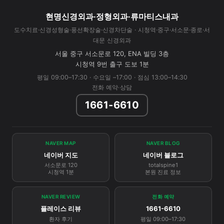
현명신경외과·정형외과·류마티스내과
도수치료·신경성형술·풍선확장술·신경차단술 · 시청역·중구·서소문·종로·서
대문 신경외과
서울 중구 서소문로 120, ENA 빌딩 3층
시청역 9번 출구 도보 1분
평일 09:00–17:30 · 수요일 –17:00 · 점심 13:00–14:30
전화 예약·상담
1661-6610
NAVER MAP
NAVER BLOG
네이버 지도
네이버 블로그
서소문로 120
totalspine1
시청역 1분
본원 진료 정보
NAVER REVIEW
전화 예약
플레이스 리뷰
1661-6610
환자 후기
평일 09:00–17:30