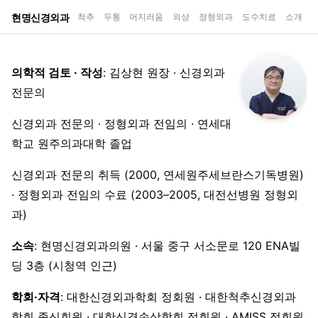
현명신경외과
척추
두통
어지러움
외상
정형외과
도수치료
소개
의학적 검토 · 작성
: 김상현 원장 · 신경외과
전문의
신경외과 전문의 · 정형외과 전임의 · 연세대
학교 원주의과대학 졸업
신경외과 전문의 취득 (2000, 연세원주세브란스기독병원)
· 정형외과 전임의 수료 (2003–2005, 대전선병원 정형외
과)
소속
: 현명신경외과의원 · 서울 중구 서소문로 120 ENA빌
딩 3층 (시청역 인근)
학회·자격
: 대한신경외과학회 정회원 · 대한척추신경외과
학회 종신회원 · 대한신경손상학회 정회원 · AMISS 정회원