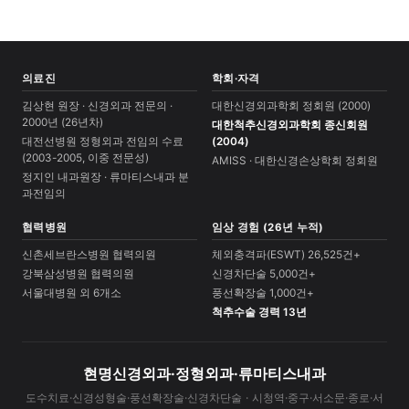
의료진
학회·자격
김상현 원장 · 신경외과 전문의 ·
대한신경외과학회 정회원 (2000)
2000년 (26년차)
대한척추신경외과학회 종신회원
대전선병원 정형외과 전임의 수료
(2004)
(2003-2005, 이중 전문성)
AMISS · 대한신경손상학회 정회원
정지인 내과원장 · 류마티스내과 분
과전임의
협력병원
임상 경험 (26년 누적)
신촌세브란스병원 협력의원
체외충격파(ESWT) 26,525건+
강북삼성병원 협력의원
신경차단술 5,000건+
서울대병원 외 6개소
풍선확장술 1,000건+
척추수술 경력 13년
현명신경외과·정형외과·류마티스내과
도수치료·신경성형술·풍선확장술·신경차단술 · 시청역·중구·서소문·종로·서