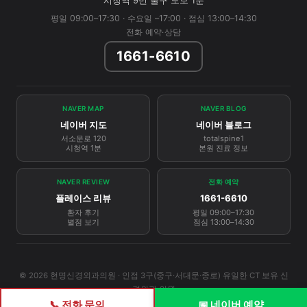
시청역 9번 출구 도보 1분
평일 09:00–17:30 · 수요일 –17:00 · 점심 13:00–14:30
전화 예약·상담
1661-6610
NAVER MAP
NAVER BLOG
네이버 지도
네이버 블로그
서소문로 120
totalspine1
시청역 1분
본원 진료 정보
NAVER REVIEW
전화 예약
플레이스 리뷰
1661-6610
환자 후기
평일 09:00–17:30
별점 보기
점심 13:00–14:30
© 2026 현명신경외과의원 · 인접 3구(중구·서대문·종로) 유일한 CT 보유 신
경외과 의원
📞 전화 문의
📅 네이버 예약