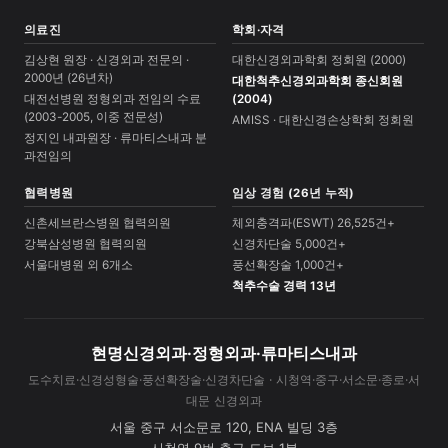
의료진
학회·자격
김상현 원장 · 신경외과 전문의 ·
대한신경외과학회 정회원 (2000)
2000년 (26년차)
대한척추신경외과학회 종신회원
대전선병원 정형외과 전임의 수료
(2004)
(2003-2005, 이중 전문성)
AMISS · 대한신경손상학회 정회원
정지인 내과원장 · 류마티스내과 분
과전임의
협력병원
임상 경험 (26년 누적)
신촌세브란스병원 협력의원
체외충격파(ESWT) 26,525건+
강북삼성병원 협력의원
신경차단술 5,000건+
서울대병원 외 6개소
풍선확장술 1,000건+
척추수술 경력 13년
현명신경외과·정형외과·류마티스내과
도수치료·신경성형술·풍선확장술·신경차단술 · 시청역·중구·서소문·종로·서
대문 신경외과
서울 중구 서소문로 120, ENA 빌딩 3층