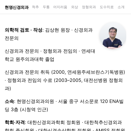
현명신경외과
척추
두통
어지러움
외상
정형외과
도수치료
소개
의학적 검토 · 작성
: 김상현 원장 · 신경외과
전문의
신경외과 전문의 · 정형외과 전임의 · 연세대
학교 원주의과대학 졸업
신경외과 전문의 취득 (2000, 연세원주세브란스기독병원)
· 정형외과 전임의 수료 (2003–2005, 대전선병원 정형외
과)
소속
: 현명신경외과의원 · 서울 중구 서소문로 120 ENA빌
딩 3층 (시청역 인근)
학회·자격
: 대한신경외과학회 정회원 · 대한척추신경외과
학회 종신회원 · 대한신경손상학회 정회원 · AMISS 정회원