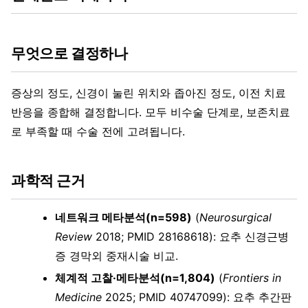
무엇으로 결정하나
증상의 정도, 신경이 눌린 위치와 좁아진 정도, 이전 치료
반응을 종합해 결정합니다. 모두 비수술 단계로, 보존치료
로 부족할 때 수술 전에 고려됩니다.
과학적 근거
네트워크 메타분석(n=598)
(
Neurosurgical
Review
2018; PMID 28168618): 요추 신경근병
증 경막외 중재시술 비교.
체계적 고찰·메타분석(n=1,804)
(
Frontiers in
Medicine
2025; PMID 40747099): 요추 추간판