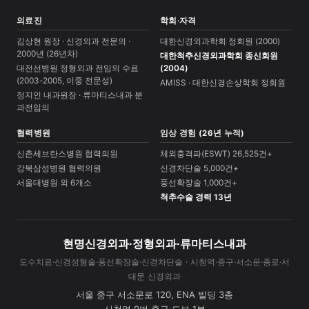
의료진
학회·자격
김상현 원장 · 신경외과 전문의 ·
대한신경외과학회 정회원 (2000)
2000년 (26년차)
대한척추신경외과학회 종신회원
대전선병원 정형외과 전임의 수료
(2004)
(2003-2005, 이중 전문성)
AMISS · 대한신경손상학회 정회원
정지인 내과원장 · 류마티스내과 분
과전임의
협력병원
임상 경험 (26년 누적)
신촌세브란스병원 협력의원
체외충격파(ESWT) 26,525건+
강북삼성병원 협력의원
신경차단술 5,000건+
서울대병원 외 6개소
풍선확장술 1,000건+
척추수술 경력 13년
현명신경외과·정형외과·류마티스내과
도수치료·신경성형술·풍선확장술·신경차단술 · 시청역·중구·서소문·종로·서
대문 신경외과
서울 중구 서소문로 120, ENA 빌딩 3층