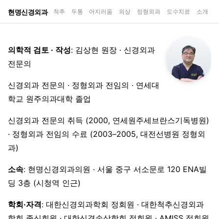
현명신경외과
척추
두통
어지러움
외상
정형외과
도수치료
소개
의학적 검토 · 작성
: 김상현 원장 · 신경외과
전문의
신경외과 전문의 · 정형외과 전임의 · 연세대
학교 원주의과대학 졸업
신경외과 전문의 취득 (2000, 연세원주세브란스기독병원)
· 정형외과 전임의 수료 (2003–2005, 대전선병원 정형외
과)
소속
: 현명신경외과의원 · 서울 중구 서소문로 120 ENA빌
딩 3층 (시청역 인근)
학회·자격
: 대한신경외과학회 정회원 · 대한척추신경외과
학회 종신회원 · 대한신경손상학회 정회원 · AMISS 정회원