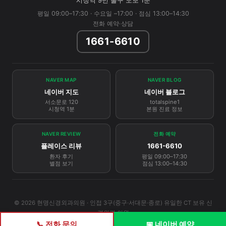
시청역 9번 출구 도보 1분
평일 09:00–17:30 · 수요일 –17:00 · 점심 13:00–14:30
전화 예약·상담
1661-6610
NAVER MAP
NAVER BLOG
네이버 지도
네이버 블로그
서소문로 120
totalspine1
시청역 1분
본원 진료 정보
NAVER REVIEW
전화 예약
플레이스 리뷰
1661-6610
환자 후기
평일 09:00–17:30
별점 보기
점심 13:00–14:30
© 2026 현명신경외과의원 · 인접 3구(중구·서대문·종로) 유일한 CT 보유 신
경외과 의원
📞 전화 문의
📅 네이버 예약