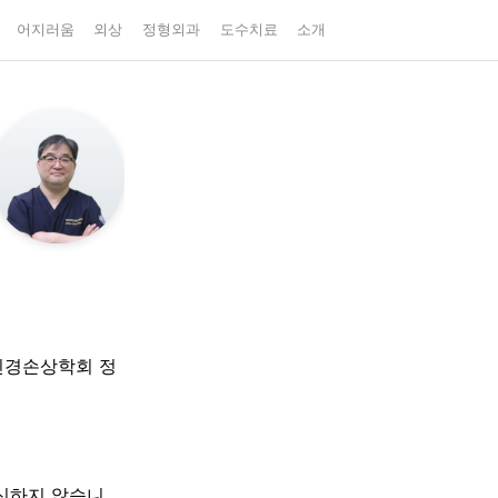
어지러움
외상
정형외과
도수치료
소개
신경손상학회 정
대신하지 않습니