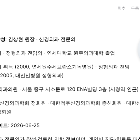
척추
두통
작성
: 김상현 원장 · 신경외과 전문의
 · 정형외과 전임의 · 연세대학교 원주의과대학 졸업
 취득 (2000, 연세원주세브란스기독병원) · 정형외과 전임
3–2005, 대전선병원 정형외과)
외과의원 · 서울 중구 서소문로 120 ENA빌딩 3층 (시청역 인근)
한신경외과학회 정회원 · 대한척추신경외과학회 종신회원 · 대한
 정회원
이트
: 2026-06-25
과 전문의가 작성·검토한 의학 정보이며, 개인별 진단·치료를 