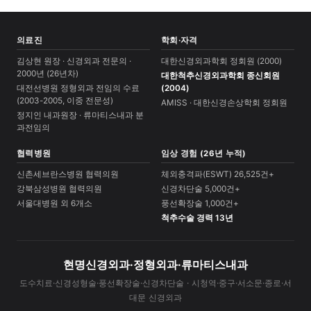
의료진
학회·자격
김상현 원장 · 신경외과 전문의 ·
대한신경외과학회 정회원 (2000)
2000년 (26년차)
대한척추신경외과학회 종신회원
대전선병원 정형외과 전임의 수료
(2004)
(2003-2005, 이중 전문성)
AMISS · 대한신경손상학회 정회원
정지인 내과원장 · 류마티스내과 분
과전임의
협력병원
임상 경험 (26년 누적)
신촌세브란스병원 협력의원
체외충격파(ESWT) 26,525건+
강북삼성병원 협력의원
신경차단술 5,000건+
서울대병원 외 6개소
풍선확장술 1,000건+
척추수술 경력 13년
현명신경외과·정형외과·류마티스내과
도수치료·신경성형술·풍선확장술·신경차단술 · 시청역·중구·서소문·종로·서
대문 신경외과