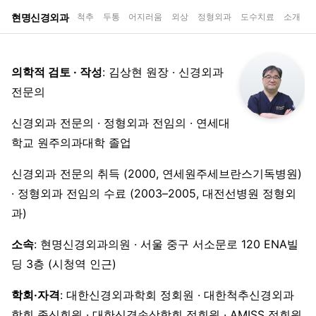
현명신경외과
척추
두통
어지러움
외상
정형외과
도수치료
소개
의학적 검토 · 작성
: 김상현 원장 · 신경외과
전문의
신경외과 전문의 · 정형외과 전임의 · 연세대
학교 원주의과대학 졸업
신경외과 전문의 취득 (2000, 연세원주세브란스기독병원)
· 정형외과 전임의 수료 (2003–2005, 대전선병원 정형외
과)
소속
: 현명신경외과의원 · 서울 중구 서소문로 120 ENA빌
딩 3층 (시청역 인근)
학회·자격
: 대한신경외과학회 정회원 · 대한척추신경외과
학회 종신회원 · 대한신경손상학회 정회원 · AMISS 정회원