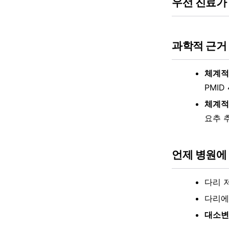
우선 진료가
과학적 근거
체계적 
PMID
체계적 
요추 
언제 병원에
다리 
다리에
대소변