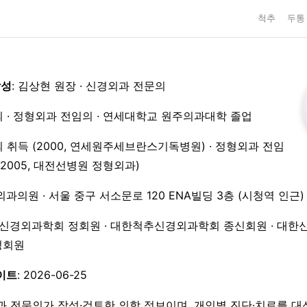
척추
두통
작성
: 김상현 원장 · 신경외과 전문의
 · 정형외과 전임의 · 연세대학교 원주의과대학 졸업
 취득 (2000, 연세원주세브란스기독병원) · 정형외과 전임
3–2005, 대전선병원 정형외과)
외과의원 · 서울 중구 서소문로 120 ENA빌딩 3층 (시청역 인근)
한신경외과학회 정회원 · 대한척추신경외과학회 종신회원 · 대한
 정회원
이트
: 2026-06-25
과 전문의가 작성·검토한 의학 정보이며, 개인별 진단·치료를 