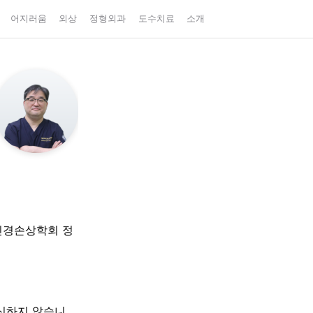
어지러움
외상
정형외과
도수치료
소개
신경손상학회 정
대신하지 않습니