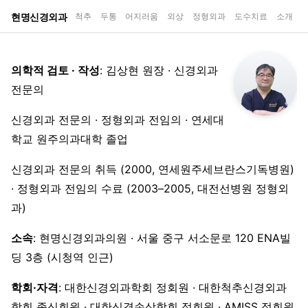
현명신경외과
척추
두통
어지러움
외상
정형외과
도수치료
소개
의학적 검토 · 작성
: 김상현 원장 · 신경외과
전문의
신경외과 전문의 · 정형외과 전임의 · 연세대
학교 원주의과대학 졸업
신경외과 전문의 취득 (2000, 연세원주세브란스기독병원)
· 정형외과 전임의 수료 (2003–2005, 대전선병원 정형외
과)
소속
: 현명신경외과의원 · 서울 중구 서소문로 120 ENA빌
딩 3층 (시청역 인근)
학회·자격
: 대한신경외과학회 정회원 · 대한척추신경외과
학회 종신회원 · 대한신경손상학회 정회원 · AMISS 정회원