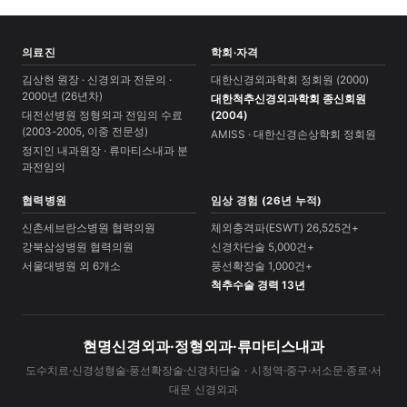
의료진
학회·자격
김상현 원장 · 신경외과 전문의 ·
대한신경외과학회 정회원 (2000)
2000년 (26년차)
대한척추신경외과학회 종신회원
대전선병원 정형외과 전임의 수료
(2004)
(2003-2005, 이중 전문성)
AMISS · 대한신경손상학회 정회원
정지인 내과원장 · 류마티스내과 분
과전임의
협력병원
임상 경험 (26년 누적)
신촌세브란스병원 협력의원
체외충격파(ESWT) 26,525건+
강북삼성병원 협력의원
신경차단술 5,000건+
서울대병원 외 6개소
풍선확장술 1,000건+
척추수술 경력 13년
현명신경외과·정형외과·류마티스내과
도수치료·신경성형술·풍선확장술·신경차단술 · 시청역·중구·서소문·종로·서
대문 신경외과