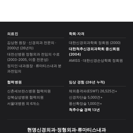
의료진
학회·자격
김상현 원장 · 신경외과 전문의 ·
대한신경외과학회 정회원 (2000)
2000년 (26년차)
대한척추신경외과학회 종신회원
대전선병원 정형외과 전임의 수료
(2004)
(2003-2005, 이중 전문성)
AMISS · 대한신경손상학회 정회원
정지인 내과원장 · 류마티스내과 분
과전임의
협력병원
임상 경험 (26년 누적)
신촌세브란스병원 협력의원
체외충격파(ESWT) 26,525건+
강북삼성병원 협력의원
신경차단술 5,000건+
서울대병원 외 6개소
풍선확장술 1,000건+
척추수술 경력 13년
현명신경외과·정형외과·류마티스내과