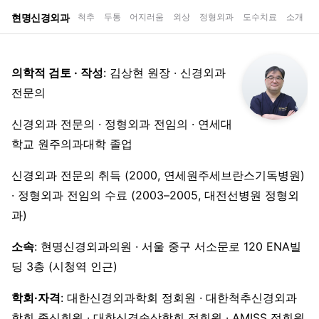
현명신경외과
척추
두통
어지러움
외상
정형외과
도수치료
소개
의학적 검토 · 작성
: 김상현 원장 · 신경외과
전문의
신경외과 전문의 · 정형외과 전임의 · 연세대
학교 원주의과대학 졸업
신경외과 전문의 취득 (2000, 연세원주세브란스기독병원)
· 정형외과 전임의 수료 (2003–2005, 대전선병원 정형외
과)
소속
: 현명신경외과의원 · 서울 중구 서소문로 120 ENA빌
딩 3층 (시청역 인근)
학회·자격
: 대한신경외과학회 정회원 · 대한척추신경외과
학회 종신회원 · 대한신경손상학회 정회원 · AMISS 정회원