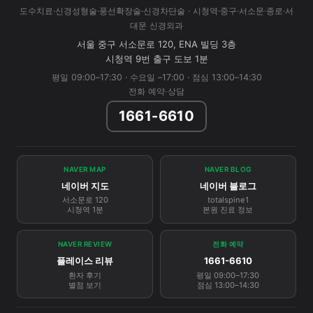
도수치료·신경성형술·풍선확장술·신경차단술 · 시청역·중구·서소문·종로·서
대문 신경외과
서울 중구 서소문로 120, ENA 빌딩 3층
시청역 9번 출구 도보 1분
평일 09:00–17:30 · 수요일 –17:00 · 점심 13:00–14:30
전화 예약·상담
1661-6610
NAVER MAP
NAVER BLOG
네이버 지도
네이버 블로그
서소문로 120
totalspine1
시청역 1분
본원 진료 정보
NAVER REVIEW
전화 예약
플레이스 리뷰
1661-6610
환자 후기
평일 09:00–17:30
별점 보기
점심 13:00–14:30