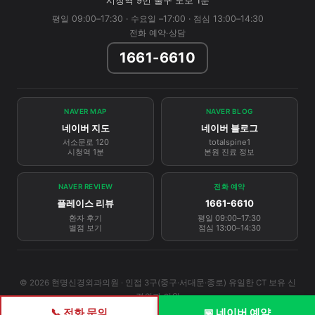
시청역 9번 출구 도보 1분
평일 09:00–17:30 · 수요일 –17:00 · 점심 13:00–14:30
전화 예약·상담
1661-6610
NAVER MAP
NAVER BLOG
네이버 지도
네이버 블로그
서소문로 120
totalspine1
시청역 1분
본원 진료 정보
NAVER REVIEW
전화 예약
플레이스 리뷰
1661-6610
환자 후기
평일 09:00–17:30
별점 보기
점심 13:00–14:30
© 2026 현명신경외과의원 · 인접 3구(중구·서대문·종로) 유일한 CT 보유 신
경외과 의원
📞 전화 문의
📅 네이버 예약