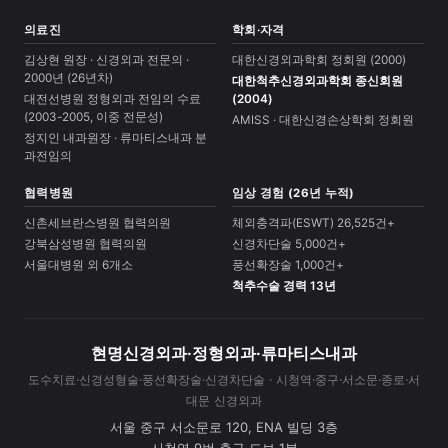
의료진
학회·자격
김상현 원장 · 신경외과 전문의 ·
대한신경외과학회 정회원 (2000)
2000년 (26년차)
대한척추신경외과학회 종신회원
대전선병원 정형외과 전임의 수료
(2004)
(2003-2005, 이중 전문성)
AMISS · 대한신경손상학회 정회원
정지인 내과원장 · 류마티스내과 분
과전임의
협력병원
임상 경험 (26년 누적)
신촌세브란스병원 협력의원
체외충격파(ESWT) 26,525건+
강북삼성병원 협력의원
신경차단술 5,000건+
서울대병원 외 6개소
풍선확장술 1,000건+
척추수술 경력 13년
현명신경외과·정형외과·류마티스내과
도수치료·신경성형술·풍선확장술·신경차단술 · 시청역·중구·서소문·종로·서
대문 신경외과
서울 중구 서소문로 120, ENA 빌딩 3층