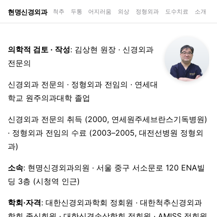
현명신경외과
척추
두통
어지러움
외상
정형외과
도수치료
소개
의학적 검토 · 작성
: 김상현 원장 · 신경외과
전문의
신경외과 전문의 · 정형외과 전임의 · 연세대
학교 원주의과대학 졸업
신경외과 전문의 취득 (2000, 연세원주세브란스기독병원)
· 정형외과 전임의 수료 (2003–2005, 대전선병원 정형외
과)
소속
: 현명신경외과의원 · 서울 중구 서소문로 120 ENA빌
딩 3층 (시청역 인근)
학회·자격
: 대한신경외과학회 정회원 · 대한척추신경외과
학회 종신회원 · 대한신경손상학회 정회원 · AMISS 정회원