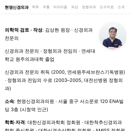
현명신경외과
척추
두통
어지러움
외상
정형외과
도수치료
소개
의학적 검토 · 작성
: 김상현 원장 · 신경외과
전문의
신경외과 전문의 · 정형외과 전임의 · 연세대
학교 원주의과대학 졸업
신경외과 전문의 취득 (2000, 연세원주세브란스기독병원)
· 정형외과 전임의 수료 (2003–2005, 대전선병원 정형외
과)
소속
: 현명신경외과의원 · 서울 중구 서소문로 120 ENA빌
딩 3층 (시청역 인근)
학회·자격
: 대한신경외과학회 정회원 · 대한척추신경외과
학회 종신회원 · 대한신경손상학회 정회원 · AMISS 정회원