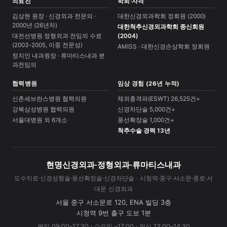
의료진
학회·자격
김상현 원장 · 신경외과 전문의 ·
대한신경외과학회 정회원 (2000)
2000년 (26년차)
대한척추신경외과학회 종신회원
대전선병원 정형외과 전임의 수료
(2004)
(2003-2005, 이중 전문성)
AMISS · 대한신경손상학회 정회원
정지인 내과원장 · 류마티스내과 분
과전임의
협력병원
임상 경험 (26년 누적)
신촌세브란스병원 협력의원
체외충격파(ESWT) 26,525건+
강북삼성병원 협력의원
신경차단술 5,000건+
서울대병원 외 6개소
풍선확장술 1,000건+
척추수술 경력 13년
현명신경외과·정형외과·류마티스내과
도수치료·신경성형술·풍선확장술·신경차단술 · 시청역·중구·서소문·종로·서
대문 신경외과
서울 중구 서소문로 120, ENA 빌딩 3층
시청역 9번 출구 도보 1분
평일 09:00–17:30 · 수요일 –17:00 · 점심 13:00–14:30