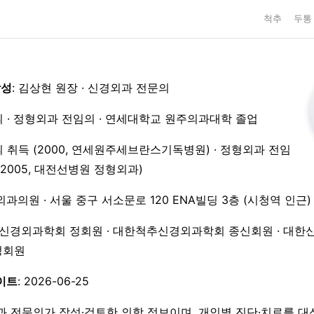
척추
두통
작성
: 김상현 원장 · 신경외과 전문의
 · 정형외과 전임의 · 연세대학교 원주의과대학 졸업
 취득 (2000, 연세원주세브란스기독병원) · 정형외과 전임
3–2005, 대전선병원 정형외과)
외과의원 · 서울 중구 서소문로 120 ENA빌딩 3층 (시청역 인근)
한신경외과학회 정회원 · 대한척추신경외과학회 종신회원 · 대한
 정회원
이트
: 2026-06-25
과 전문의가 작성·검토한 의학 정보이며, 개인별 진단·치료를 