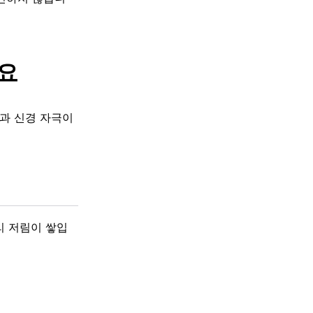
려요
담과 신경 자극이
리 저림이 쌓입