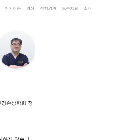
어지러움
외상
정형외과
도수치료
소개
신경손상학회 정
대신하지 않습니