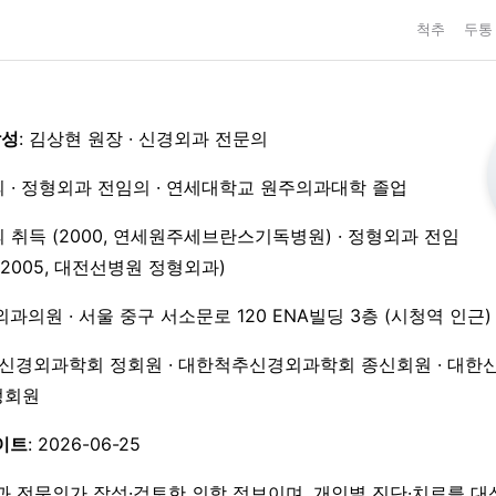
척추
두통
작성
: 김상현 원장 · 신경외과 전문의
 · 정형외과 전임의 · 연세대학교 원주의과대학 졸업
 취득 (2000, 연세원주세브란스기독병원) · 정형외과 전임
3–2005, 대전선병원 정형외과)
외과의원 · 서울 중구 서소문로 120 ENA빌딩 3층 (시청역 인근)
한신경외과학회 정회원 · 대한척추신경외과학회 종신회원 · 대한
 정회원
이트
: 2026-06-25
과 전문의가 작성·검토한 의학 정보이며, 개인별 진단·치료를 