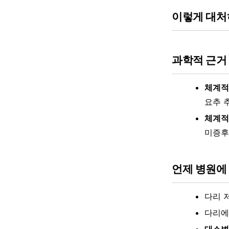
이렇게 대
과학적 근거
체계적 
요추 
체계적
미증후
언제 병원에
다리 
다리에
대소변