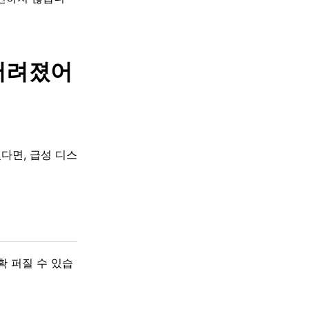
 저려졌어
다면, 급성 디스
확 퍼질 수 있습