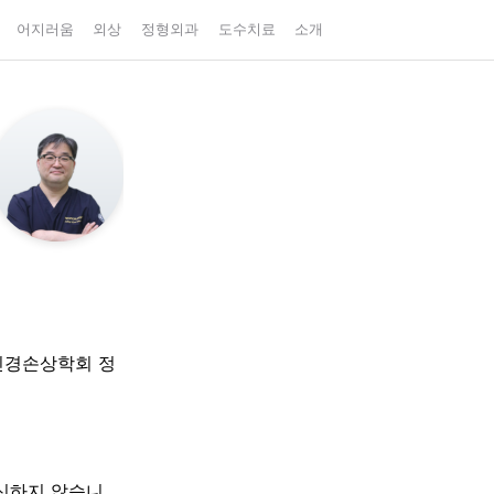
어지러움
외상
정형외과
도수치료
소개
신경손상학회 정
대신하지 않습니