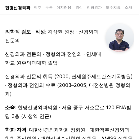
현명신경외과
척추
두통
어지러움
외상
정형외과
도수치료
소개
의학적 검토 · 작성
: 김상현 원장 · 신경외과
전문의
신경외과 전문의 · 정형외과 전임의 · 연세대
학교 원주의과대학 졸업
신경외과 전문의 취득 (2000, 연세원주세브란스기독병원)
· 정형외과 전임의 수료 (2003–2005, 대전선병원 정형외
과)
소속
: 현명신경외과의원 · 서울 중구 서소문로 120 ENA빌
딩 3층 (시청역 인근)
학회·자격
: 대한신경외과학회 정회원 · 대한척추신경외과
학회 종신회원 · 대한신경손상학회 정회원 · AMISS 정회원