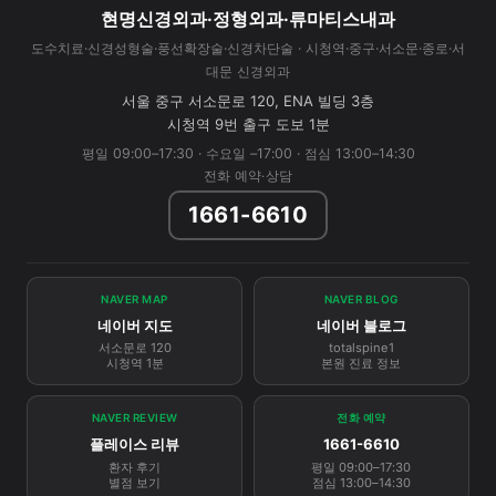
현명신경외과·정형외과·류마티스내과
도수치료·신경성형술·풍선확장술·신경차단술 · 시청역·중구·서소문·종로·서
대문 신경외과
서울 중구 서소문로 120, ENA 빌딩 3층
시청역 9번 출구 도보 1분
평일 09:00–17:30 · 수요일 –17:00 · 점심 13:00–14:30
전화 예약·상담
1661-6610
NAVER MAP
NAVER BLOG
네이버 지도
네이버 블로그
서소문로 120
totalspine1
시청역 1분
본원 진료 정보
NAVER REVIEW
전화 예약
플레이스 리뷰
1661-6610
환자 후기
평일 09:00–17:30
별점 보기
점심 13:00–14:30