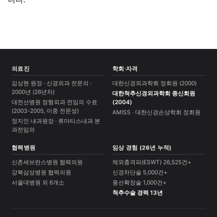
의료진
학회·자격
김상현 원장 · 신경외과 전문의 ·
대한신경외과학회 정회원 (2000)
2000년 (26년차)
대한척추신경외과학회 종신회원
대전선병원 정형외과 전임의 수료
(2004)
(2003-2005, 이중 전문성)
AMISS · 대한신경손상학회 정회원
정지인 내과원장 · 류마티스내과 분
과전임의
협력병원
임상 경험 (26년 누적)
신촌세브란스병원 협력의원
체외충격파(ESWT) 26,525건+
강북삼성병원 협력의원
신경차단술 5,000건+
서울대병원 외 6개소
풍선확장술 1,000건+
척추수술 경력 13년