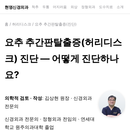
현명신경외과
척추
두통
어지러움
외상
정형외과
도수치료
소개
홈
/
허리디스크
/
요추 추간판탈출증(진단)
요추 추간판탈출증(허리디스
크) 진단 — 어떻게 진단하나
요?
의학적 검토 · 작성
: 김상현 원장 · 신경외과
전문의
신경외과 전문의 · 정형외과 전임의 · 연세대
학교 원주의과대학 졸업