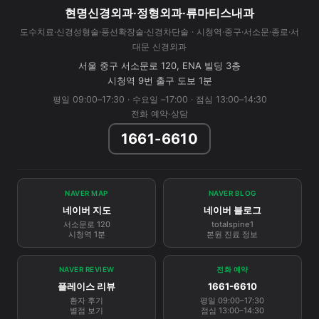
현명신경외과·정형외과·류마티스내과
도수치료·신경성형술·풍선확장술·신경차단술 · 시청역·중구·서소문·종로·서
대문 신경외과
서울 중구 서소문로 120, ENA 빌딩 3층
시청역 9번 출구 도보 1분
평일 09:00–17:30 · 수요일 –17:00 · 점심 13:00–14:30
전화 예약·상담
1661-6610
NAVER MAP
NAVER BLOG
네이버 지도
네이버 블로그
서소문로 120
totalspine1
시청역 1분
본원 진료 정보
NAVER REVIEW
전화 예약
플레이스 리뷰
1661-6610
환자 후기
평일 09:00–17:30
별점 보기
점심 13:00–14:30