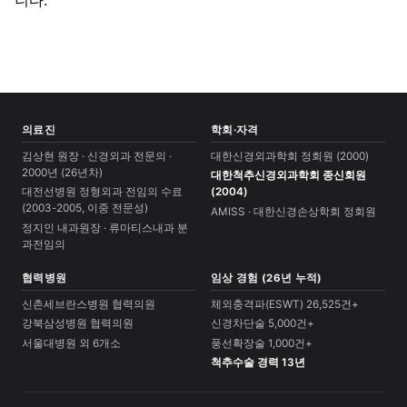
의료진
학회·자격
김상현 원장 · 신경외과 전문의 ·
대한신경외과학회 정회원 (2000)
2000년 (26년차)
대한척추신경외과학회 종신회원
대전선병원 정형외과 전임의 수료
(2004)
(2003-2005, 이중 전문성)
AMISS · 대한신경손상학회 정회원
정지인 내과원장 · 류마티스내과 분
과전임의
협력병원
임상 경험 (26년 누적)
신촌세브란스병원 협력의원
체외충격파(ESWT) 26,525건+
강북삼성병원 협력의원
신경차단술 5,000건+
서울대병원 외 6개소
풍선확장술 1,000건+
척추수술 경력 13년