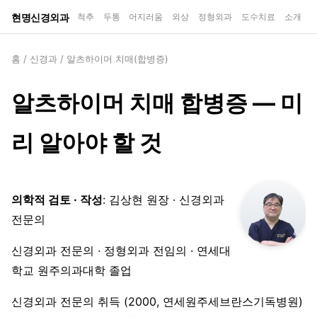
현명신경외과
척추
두통
어지러움
외상
정형외과
도수치료
소개
홈
/
신경과
/
알츠하이머 치매(합병증)
알츠하이머 치매 합병증 — 미
리 알아야 할 것
의학적 검토 · 작성
: 김상현 원장 · 신경외과
전문의
신경외과 전문의 · 정형외과 전임의 · 연세대
학교 원주의과대학 졸업
신경외과 전문의 취득 (2000, 연세원주세브란스기독병원)