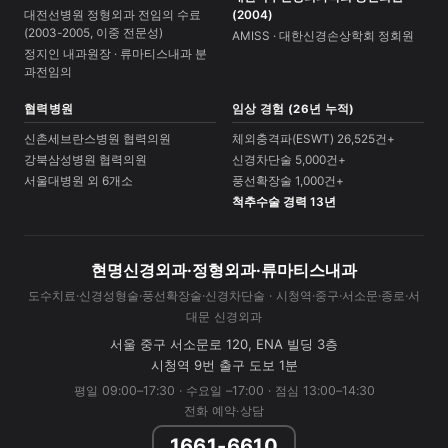
대전선병원 정형외과 전임의 수료
(2004)
(2003-2005, 이중 전문성)
AMISS · 대한신경손상학회 정회원
정지인 내과원장 · 류마티스내과 분
과전임의
협력병원
임상 경험 (26년 누적)
신촌세브란스병원 협력의원
체외충격파(ESWT) 26,525건+
강북삼성병원 협력의원
신경차단술 5,000건+
서울대병원 외 6개소
풍선확장술 1,000건+
척추수술 경력 13년
현명신경외과·정형외과·류마티스내과
도수치료·신경성형술·풍선확장술·신경차단술 · 시청역·중구·서소문·종로·서
대문 신경외과
서울 중구 서소문로 120, ENA 빌딩 3층
시청역 9번 출구 도보 1분
평일 09:00–17:30 · 수요일 –17:00 · 점심 13:00–14:30
전화 예약·상담
1661-6610