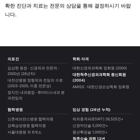
확한 진단과 치료는 전문의 상담을 통해 결정하시기 바랍
니다.
의료진
학회·자격
김상현 원장 · 신경외과 전문의 ·
대한신경외과학회 정회원 (2000)
2000년 (26년차)
대한척추신경외과학회 종신회원
대전선병원 정형외과 전임의 수료
(2004)
(2003-2005, 이중 전문성)
AMISS · 대한신경손상학회 정회원
정지인 내과원장 · 류마티스내과 분
과전임의
협력병원
임상 경험 (26년 누적)
신촌세브란스병원 협력의원
체외충격파(ESWT) 26,525건+
강북삼성병원 협력의원
신경차단술 5,000건+
서울대병원 외 6개소
풍선확장술 1,000건+
척추수술 경력 13년