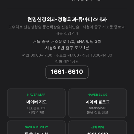
현명신경외과·정형외과·류마티스내과
도수치료·신경성형술·풍선확장술·신경차단술 · 시청역·중구·서소문·종로·서
대문 신경외과
서울 중구 서소문로 120, ENA 빌딩 3층
시청역 9번 출구 도보 1분
평일 09:00–17:30 · 수요일 –17:00 · 점심 13:00–14:30
전화 예약·상담
1661-6610
NAVER MAP
NAVER BLOG
네이버 지도
네이버 블로그
서소문로 120
totalspine1
시청역 1분
본원 진료 정보
NAVER REVIEW
전화 예약
플레이스 리뷰
1661-6610