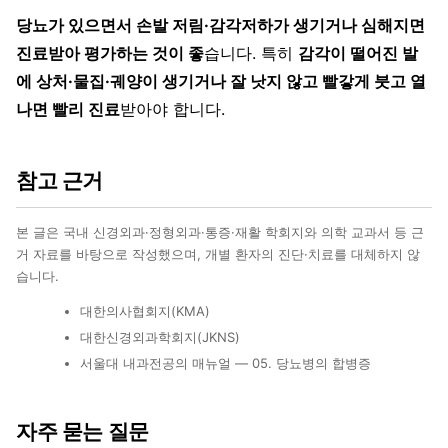
당뇨가 있으면서 손발 저림·감각저하가 생기거나 심해지면
진료받아 평가하는 것이 좋
습니다. 특히
감각이 떨어진 발
에 상처·물집·궤양이 생기거나 잘 낫지 않고 빨갛게 붓고 열
나면 빨리 진료
받아야 합니다.
참고 근거
본 글은 국내 신경외과·정형외과·통증·재활 학회지와 의학 교과서 등 근
거 자료를 바탕으로 작성했으며, 개별 환자의 진단·치료를 대체하지 않
습니다.
대한의사협회지(KMA)
대한신경외과학회지(JKNS)
서울대 내과전공의 매뉴얼 — 05. 당뇨병의 합병증
자주 묻는 질문