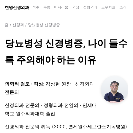
현명신경외과
척추
두통
어지러움
외상
정형외과
도수치료
소개
홈
/
신경과
/
당뇨병성 신경병증
당뇨병성 신경병증, 나이 들수
록 주의해야 하는 이유
의학적 검토 · 작성
: 김상현 원장 · 신경외과
전문의
신경외과 전문의 · 정형외과 전임의 · 연세대
학교 원주의과대학 졸업
신경외과 전문의 취득 (2000, 연세원주세브란스기독병원)