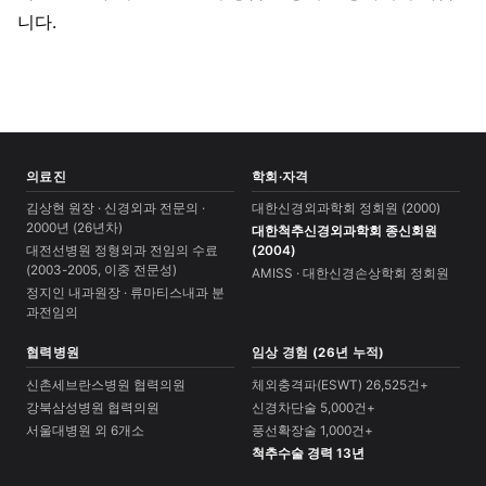
니다.
의료진
학회·자격
김상현 원장 · 신경외과 전문의 ·
대한신경외과학회 정회원 (2000)
2000년 (26년차)
대한척추신경외과학회 종신회원
대전선병원 정형외과 전임의 수료
(2004)
(2003-2005, 이중 전문성)
AMISS · 대한신경손상학회 정회원
정지인 내과원장 · 류마티스내과 분
과전임의
협력병원
임상 경험 (26년 누적)
신촌세브란스병원 협력의원
체외충격파(ESWT) 26,525건+
강북삼성병원 협력의원
신경차단술 5,000건+
서울대병원 외 6개소
풍선확장술 1,000건+
척추수술 경력 13년