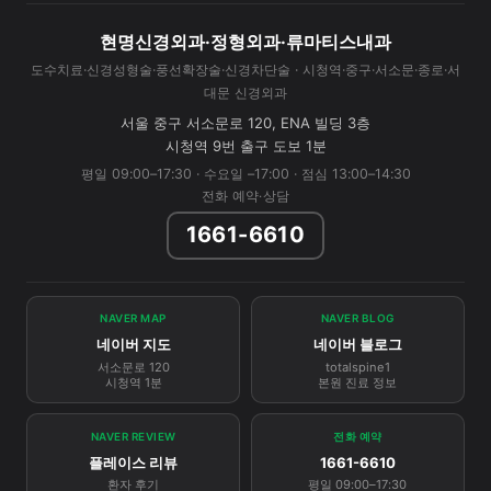
현명신경외과·정형외과·류마티스내과
도수치료·신경성형술·풍선확장술·신경차단술 · 시청역·중구·서소문·종로·서
대문 신경외과
서울 중구 서소문로 120, ENA 빌딩 3층
시청역 9번 출구 도보 1분
평일 09:00–17:30 · 수요일 –17:00 · 점심 13:00–14:30
전화 예약·상담
1661-6610
NAVER MAP
NAVER BLOG
네이버 지도
네이버 블로그
서소문로 120
totalspine1
시청역 1분
본원 진료 정보
NAVER REVIEW
전화 예약
플레이스 리뷰
1661-6610
환자 후기
평일 09:00–17:30