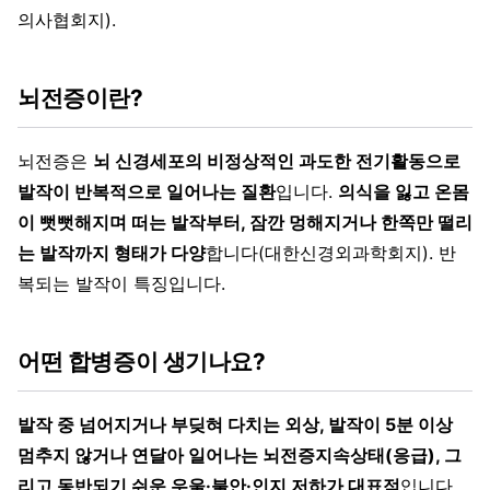
의사협회지).
뇌전증이란?
뇌전증은
뇌 신경세포의 비정상적인 과도한 전기활동으로
발작이 반복적으로 일어나는 질환
입니다.
의식을 잃고 온몸
이 뻣뻣해지며 떠는 발작부터, 잠깐 멍해지거나 한쪽만 떨리
는 발작까지 형태가 다양
합니다(대한신경외과학회지). 반
복되는 발작이 특징입니다.
어떤 합병증이 생기나요?
발작 중 넘어지거나 부딪혀 다치는 외상, 발작이 5분 이상
멈추지 않거나 연달아 일어나는 뇌전증지속상태(응급), 그
리고 동반되기 쉬운 우울·불안·인지 저하가 대표적
입니다.