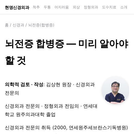
현명신경외과
척추
두통
어지러움
외상
정형외과
도수치료
소개
홈
/
신경과
/
뇌전증(합병증)
뇌전증 합병증 — 미리 알아야
할 것
의학적 검토 · 작성
: 김상현 원장 · 신경외과
전문의
신경외과 전문의 · 정형외과 전임의 · 연세대
학교 원주의과대학 졸업
신경외과 전문의 취득 (2000, 연세원주세브란스기독병원)