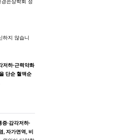
신경손상학회 정
대신하지 않습니
감각저하·근력약화
을 단순 혈액순
.
통증·감각저하·
염, 자가면역, 비