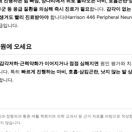
게 진행하는 힘 빠짐, 양다리에서 위로 올라오는 마비, 호흡곤란
군 등 응급 질환을 의심해 즉시 진료가 필요
합니다.
감각이 없는
 생겨도 빨리 진료받아야
합니다(Harrison 446 Peripheral Neur
급입니다.
병원에 오세요
·감각저하·근력약화가 이어지거나 점점 심해지면
원인 평가와 치
니다. 특히
빠르게 진행하는 마비, 호흡·삼킴곤란, 낫지 않는 발 
합니다.
외과·정형외과·통증·재활 학회지와 의학 교과서 등 근거 자료를 바탕으로 작성
지 않습니다.