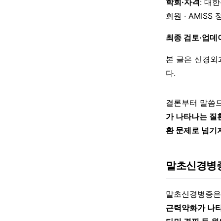
학회·자격
: 대
회원 · AMISS
최종 검토·업데
본 글은 신경외
다.
결론부터 말씀
가 나타나는 질
환 문제로 넘기
말초신경병
말초신경병증
근력약화가 나