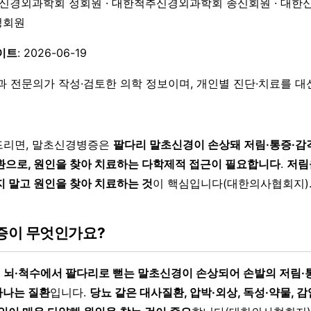
한신경외과학회 정회원 · 대한척추신경외과학회 종신회원 · 대한
 정회원
이트
: 2026-06-19
과 전문의가 작성·검토한 의학 정보이며, 개인별 진단·치료를 
드리면, 말초신경병증은
팔다리 말초신경이 손상돼 저림·통증·
환으로, 원인을 찾아 치료하는 다학제적 접근이 필요합니다
.
저림
지 말고 원인을 찾아 치료하는 것
이 핵심입니다(대한의사협회지)
증이 무엇인가요?
은
뇌·척수에서 팔다리로 뻗는 말초신경이 손상되어 손발의 저림·
타나는 질환
입니다.
당뇨 같은 대사질환, 압박·외상, 독성·약물, 감