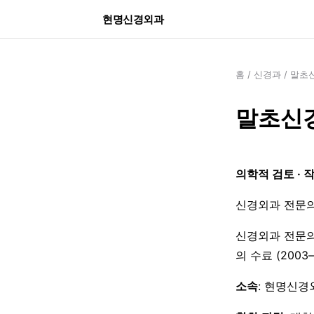
현명신경외과
홈
/
신경과
/
말초신
말초신경
의학적 검토 · 
신경외과 전문의
신경외과 전문의
의 수료 (200
소속
: 현명신경