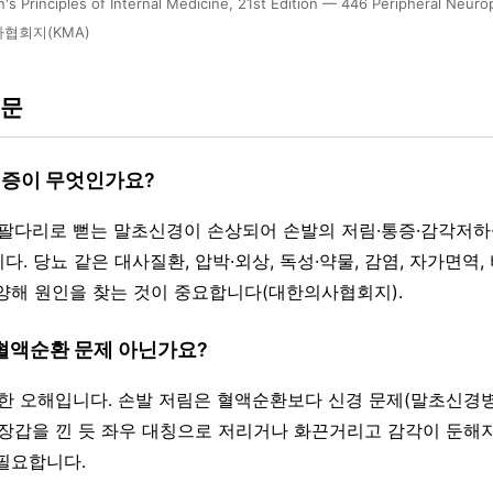
n's Principles of Internal Medicine, 21st Edition — 446 Peripheral Neuro
협회지(KMA)
질문
병증이 무엇인가요?
서 팔다리로 뻗는 말초신경이 손상되어 손발의 저림·통증·감각저하
. 당뇨 같은 대사질환, 압박·외상, 독성·약물, 감염, 자가면역,
양해 원인을 찾는 것이 중요합니다(대한의사협회지).
 혈액순환 문제 아닌가요?
 흔한 오해입니다. 손발 저림은 혈액순환보다 신경 문제(말초신경
·장갑을 낀 듯 좌우 대칭으로 저리거나 화끈거리고 감각이 둔해
필요합니다.