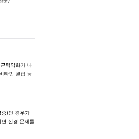
pathy
·근력약화가 나
 비타민 결핍 등
병증)인 경우가
지면 신경 문제를