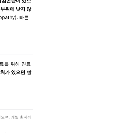
·삼킴곤란이 있으
 부위에 낫지 않
opathy). 빠른
료를 위해 진료
상처가 있으면
빨
했으며, 개별 환자의