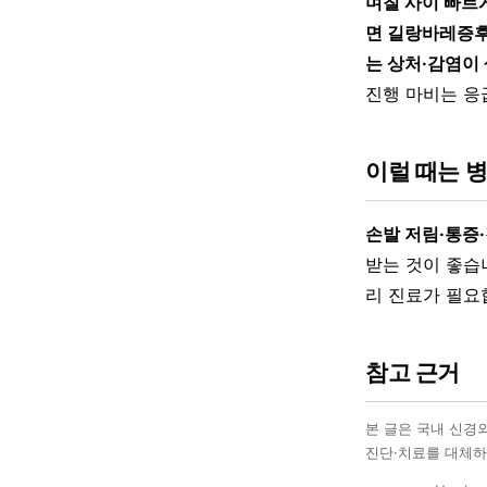
며칠 사이 빠르
면 길랑바레증후
는 상처·감염이
진행 마비는 응
이럴 때는 
손발 저림·통증
받는 것이 좋습
리 진료가 필요
참고 근거
본 글은 국내 신경
진단·치료를 대체하