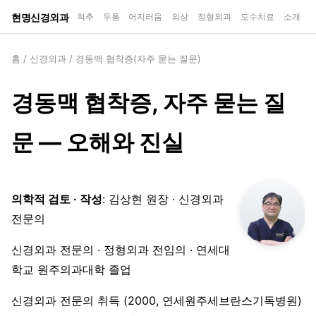
현명신경외과
척추
두통
어지러움
외상
정형외과
도수치료
소개
홈
/
신경외과
/
경동맥 협착증(자주 묻는 질문)
경동맥 협착증, 자주 묻는 질
문 — 오해와 진실
의학적 검토 · 작성
: 김상현 원장 · 신경외과
전문의
신경외과 전문의 · 정형외과 전임의 · 연세대
학교 원주의과대학 졸업
신경외과 전문의 취득 (2000, 연세원주세브란스기독병원)