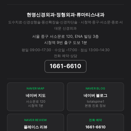
현명신경외과·정형외과·류마티스내과
도수치료·신경성형술·풍선확장술·신경차단술 · 시청역·중구·서소문·종로·서
대문 신경외과
서울 중구 서소문로 120, ENA 빌딩 3층
시청역 9번 출구 도보 1분
평일 09:00–17:30 · 수요일 –17:00 · 점심 13:00–14:30
전화 예약·상담
1661-6610
NAVER MAP
NAVER BLOG
네이버 지도
네이버 블로그
서소문로 120
totalspine1
시청역 1분
본원 진료 정보
NAVER REVIEW
전화 예약
플레이스 리뷰
1661-6610