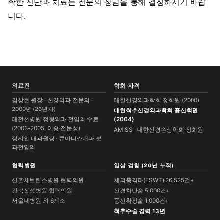
확한 진단과 치료는 전문의 상담을 통해 결정하시기 바랍
니다.
의료진
학회·자격
김상현 원장 · 신경외과 전문의 ·
대한신경외과학회 정회원 (2000)
2000년 (26년차)
대한척추신경외과학회 종신회원
대전선병원 정형외과 전임의 수료
(2004)
(2003-2005, 이중 전문성)
AMISS · 대한신경손상학회 정회원
정지인 내과원장 · 류마티스내과 분
과전임의
협력병원
임상 경험 (26년 누적)
신촌세브란스병원 협력의원
체외충격파(ESWT) 26,525건+
강북삼성병원 협력의원
신경차단술 5,000건+
서울대병원 외 6개소
풍선확장술 1,000건+
척추수술 경력 13년