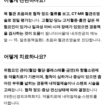
어떻게 진단하나요?
목 혈관 초음파로 협착 정도·혈류를 보고, CT·MR 혈관조영
술로 정밀 평가
합니다.
고혈압·당뇨·고지혈증·흡연 같은 위
험요인이 있거나 일과성 마비·시야 장애가 있었으면 경동맥
을 검사하는 것이 도움
이 됩니다(서울대 내과전공의 매뉴
얼 — 15. 말초동맥질환). 초음파·혈관조영술로 진단합니다.
어떻게 치료하나요?
위험요인 관리(혈압·혈당·콜레스테롤·금연)와 항혈소판제
등 약물치료가 기본이며, 협착이 심하거나 증상이 있으면 좁
아진 부위를 넓히는 경동맥 내막절제술이나 스텐트 시술을
고려
합니다.
협착 정도·증상·전신상태에 따라 결정
합니다
(대한신경외과학회지). 약물치료에 내막절제술·스텐트를
더합니다.