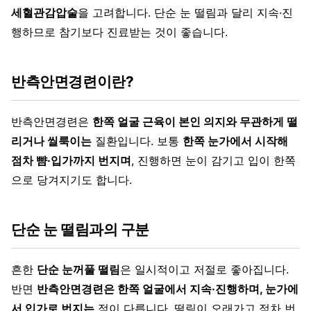
세혈관감압술
을 고려합니다. 단순 눈 떨림과 달리 지속·진
행하므로 참기보다 진료받는 것이 좋습니다.
반측안면경련이란?
반측안면경련은
한쪽 얼굴 근육이 본인 의지와 무관하게 떨
리거나 씰룩이는
질환입니다. 보통
한쪽 눈가에서 시작해
점차 뺨·입가까지 번지며
, 진행하면 눈이 감기고 입이 한쪽
으로 당겨지기도 합니다.
단순 눈 떨림과의 구분
흔한
단순 눈꺼풀 떨림
은 일시적이고 저절로 좋아집니다.
반면
반측안면경련은 한쪽 얼굴에서 지속·진행하며, 눈가에
서 입가로 번지는
점이 다릅니다. 떨림이 오래가고 점차 번