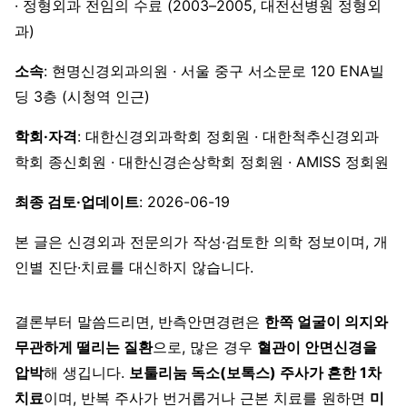
· 정형외과 전임의 수료 (2003–2005, 대전선병원 정형외
과)
소속
: 현명신경외과의원 · 서울 중구 서소문로 120 ENA빌
딩 3층 (시청역 인근)
학회·자격
: 대한신경외과학회 정회원 · 대한척추신경외과
학회 종신회원 · 대한신경손상학회 정회원 · AMISS 정회원
최종 검토·업데이트
: 2026-06-19
본 글은 신경외과 전문의가 작성·검토한 의학 정보이며, 개
인별 진단·치료를 대신하지 않습니다.
결론부터 말씀드리면, 반측안면경련은
한쪽 얼굴이 의지와
무관하게 떨리는 질환
으로, 많은 경우
혈관이 안면신경을
압박
해 생깁니다.
보툴리눔 독소(보톡스) 주사가 흔한 1차
치료
이며, 반복 주사가 번거롭거나 근본 치료를 원하면
미