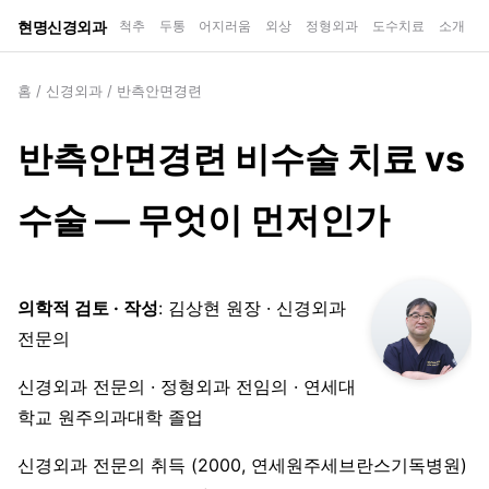
현명신경외과
척추
두통
어지러움
외상
정형외과
도수치료
소개
홈
/
신경외과
/
반측안면경련
반측안면경련 비수술 치료 vs
수술 — 무엇이 먼저인가
의학적 검토 · 작성
: 김상현 원장 · 신경외과
전문의
신경외과 전문의 · 정형외과 전임의 · 연세대
학교 원주의과대학 졸업
신경외과 전문의 취득 (2000, 연세원주세브란스기독병원)