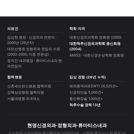
의료진
학회·자격
김상현 원장 · 신경외과 전문의 ·
대한신경외과학회 정회원 (2000)
2000년 (26년차)
대한척추신경외과학회 종신회원
대전선병원 정형외과 전임의 수료
(2004)
(2003-2005, 이중 전문성)
AMISS · 대한신경손상학회 정회원
정지인 내과원장 · 류마티스내과 분
과전임의
협력병원
임상 경험 (26년 누적)
신촌세브란스병원 협력의원
체외충격파(ESWT) 26,525건+
강북삼성병원 협력의원
신경차단술 5,000건+
서울대병원 외 6개소
풍선확장술 1,000건+
척추수술 경력 13년
현명신경외과·정형외과·류마티스내과
도수치료·신경성형술·풍선확장술·신경차단술 · 시청역·중구·서소문·종로·서