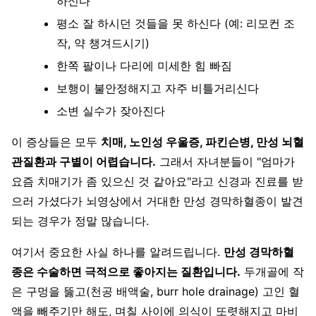
하신다
평소 잘 하시던 것들을 못 하신다 (예: 리모컨 조
작, 약 챙겨드시기)
한쪽 팔이나 다리에 미세한 힘 빠짐
보행이 불안정해지고 자주 비틀거리신다
소변 실수가 잦아진다
이 증상들은 모두
치매, 노인성 우울증, 파킨슨병, 만성 뇌혈
관질환과 구별이 어렵습니다.
그래서 자녀분들이 "엄마가
요즘 치매기가 좀 있으신 것 같아요"라고 신경과 진료를 받
으러 가셨다가 뇌영상에서 거대한 만성 경막하혈종이 발견
되는 경우가 정말 많습니다.
여기서 중요한 사실 하나를 알려드립니다.
만성 경막하혈
종은 수술하면 극적으로 좋아지는 질환입니다.
두개골에 작
은 구멍을 뚫고(천공 배액술, burr hole drainage) 고인 혈
액을 빼주기만 해도, 며칠 사이에 의식이 또렷해지고 마비