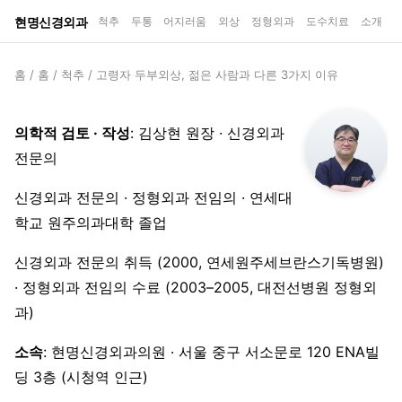
현명신경외과
척추
두통
어지러움
외상
정형외과
도수치료
소개
홈
/
홈
/
척추
/
고령자 두부외상, 젊은 사람과 다른 3가지 이유
의학적 검토 · 작성
: 김상현 원장 · 신경외과
전문의
신경외과 전문의 · 정형외과 전임의 · 연세대
학교 원주의과대학 졸업
신경외과 전문의 취득 (2000, 연세원주세브란스기독병원)
· 정형외과 전임의 수료 (2003–2005, 대전선병원 정형외
과)
소속
: 현명신경외과의원 · 서울 중구 서소문로 120 ENA빌
딩 3층 (시청역 인근)