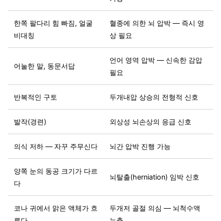
한쪽 팔다리 힘 빠짐, 얼굴
혈종에 의한 뇌 압박 — 즉시 영
비대칭
상 필요
언어 영역 압박 — 신속한 감압
어눌한 말, 동문서답
필요
반복적인 구토
두개내압 상승의 전형적 신호
발작(경련)
외상성 뇌손상의 응급 신호
의식 저하 — 자꾸 주무신다
뇌간 압박 진행 가능
양쪽 눈의 동공 크기가 다르
뇌탈출(herniation) 임박 신호
다
코나 귀에서 맑은 액체가 흐
두개저 골절 의심 — 뇌척수액
른다
누출