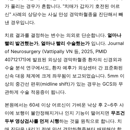
가 풀리는 경우가 흔합니다. "치매가 갑자기 호전된 어르
신" 사례의 상당수는 사실 만성 경막하혈종을 진단해서 빼
낸 경우입니다.
치료 결과를 결정하는 변수는 의외로 단순합니다.
얼마나
빨리 발견했는가
,
얼마나 빨리 수술했는가
입니다. Journal
of Neurosurgery (Vattipally VN 등, 2025, PMID
40712171)에 발표된 외상성 경막하혈종 환자의 신경외과
수술 분석 연구에서도, 환자 예후가 외상센터 간 표준화된
신속 대응 체계에 크게 좌우됨이 보고되었습니다. 5mm 이
상의 중간선 편위(midline shift)가 있는 경우는 GCS와 무
관하게 수술 적응증이 됩니다.
본원에서는 60세 이상 어르신이 가벼운 낙상 후 2~6주 사
이에 보행이 불안정해지거나 인지 기능이 떨어지면
무조건
두부 영상검사를 먼저 시행
하는 것을 원칙으로 합니다. 치
매 진단을 내리기 전에 만성 경막하혈종부터 배제해야 합