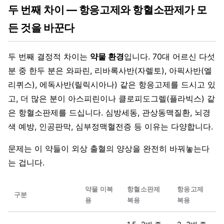
두 번째 차이 — 항응고제와 항혈소판제가 모
든 것을 바꾼다
두 번째 결정적 차이는
약물 환경
입니다. 70대 어르신 다섯
분 중 한두 분은 와파린, 리바록사반(자렐토), 아픽사반(엘
리퀴스), 에독사반(릴릭시아나) 같은 항응고제를 드시고 있
고, 더 많은 분이 아스피린이나 클로피도그렐(플라빅스) 같
은 항혈소판제를 드십니다. 심방세동, 관상동맥질환, 뇌경
색 예방, 인공판막, 심부정맥혈전증 등 이유는 다양합니다.
문제는 이 약들이 외상 출혈의 양상을 완전히 바꿔놓는다
는 겁니다.
약물 미복
항혈소판제
항응고제
구분
용
복용
복용