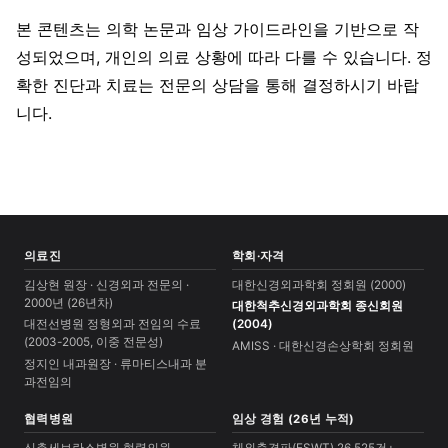
본 콘텐츠는 의학 논문과 임상 가이드라인을 기반으로 작
성되었으며, 개인의 의료 상황에 따라 다를 수 있습니다. 정
확한 진단과 치료는 전문의 상담을 통해 결정하시기 바랍
니다.
의료진
학회·자격
김상현 원장 · 신경외과 전문의 ·
대한신경외과학회 정회원 (2000)
2000년 (26년차)
대한척추신경외과학회 종신회원
대전선병원 정형외과 전임의 수료
(2004)
(2003-2005, 이중 전문성)
AMISS · 대한신경손상학회 정회원
정지인 내과원장 · 류마티스내과 분
과전임의
협력병원
임상 경험 (26년 누적)