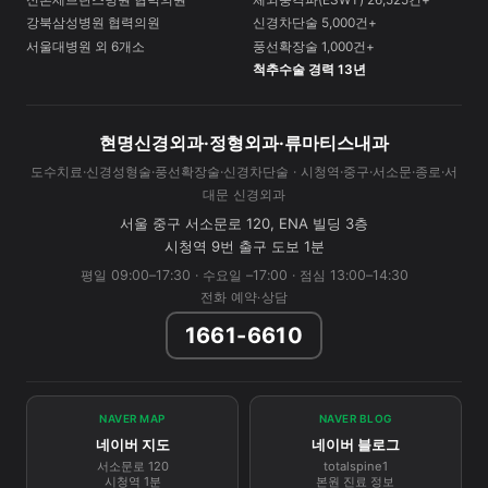
신촌세브란스병원 협력의원
체외충격파(ESWT) 26,525건+
강북삼성병원 협력의원
신경차단술 5,000건+
서울대병원 외 6개소
풍선확장술 1,000건+
척추수술 경력 13년
현명신경외과·정형외과·류마티스내과
도수치료·신경성형술·풍선확장술·신경차단술 · 시청역·중구·서소문·종로·서
대문 신경외과
서울 중구 서소문로 120, ENA 빌딩 3층
시청역 9번 출구 도보 1분
평일 09:00–17:30 · 수요일 –17:00 · 점심 13:00–14:30
전화 예약·상담
1661-6610
NAVER MAP
NAVER BLOG
네이버 지도
네이버 블로그
서소문로 120
totalspine1
시청역 1분
본원 진료 정보