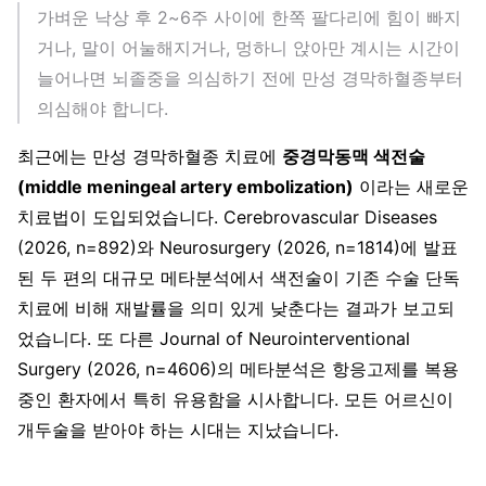
가벼운 낙상 후 2~6주 사이에 한쪽 팔다리에 힘이 빠지
거나, 말이 어눌해지거나, 멍하니 앉아만 계시는 시간이
늘어나면 뇌졸중을 의심하기 전에 만성 경막하혈종부터
의심해야 합니다.
최근에는 만성 경막하혈종 치료에
중경막동맥 색전술
(middle meningeal artery embolization)
이라는 새로운
치료법이 도입되었습니다. Cerebrovascular Diseases
(2026, n=892)와 Neurosurgery (2026, n=1814)에 발표
된 두 편의 대규모 메타분석에서 색전술이 기존 수술 단독
치료에 비해 재발률을 의미 있게 낮춘다는 결과가 보고되
었습니다. 또 다른 Journal of Neurointerventional
Surgery (2026, n=4606)의 메타분석은 항응고제를 복용
중인 환자에서 특히 유용함을 시사합니다. 모든 어르신이
개두술을 받아야 하는 시대는 지났습니다.