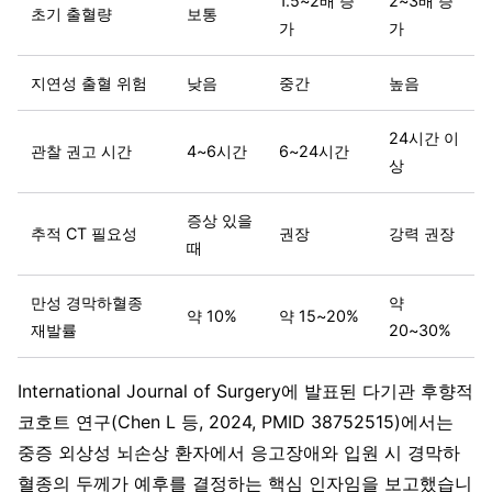
1.5~2배 증
2~3배 증
초기 출혈량
보통
가
가
지연성 출혈 위험
낮음
중간
높음
24시간 이
관찰 권고 시간
4~6시간
6~24시간
상
증상 있을
추적 CT 필요성
권장
강력 권장
때
만성 경막하혈종
약
약 10%
약 15~20%
재발률
20~30%
International Journal of Surgery에 발표된 다기관 후향적
코호트 연구(Chen L 등, 2024, PMID 38752515)에서는
중증 외상성 뇌손상 환자에서 응고장애와 입원 시 경막하
혈종의 두께가 예후를 결정하는 핵심 인자임을 보고했습니