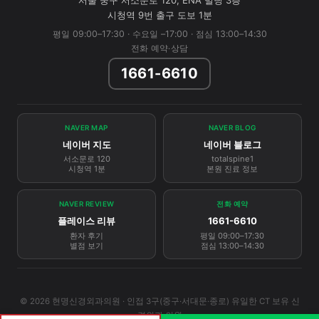
서울 중구 서소문로 120, ENA 빌딩 3층
시청역 9번 출구 도보 1분
평일 09:00–17:30 · 수요일 –17:00 · 점심 13:00–14:30
전화 예약·상담
1661-6610
NAVER MAP
NAVER BLOG
네이버 지도
네이버 블로그
서소문로 120
totalspine1
시청역 1분
본원 진료 정보
NAVER REVIEW
전화 예약
플레이스 리뷰
1661-6610
환자 후기
평일 09:00–17:30
별점 보기
점심 13:00–14:30
© 2026 현명신경외과의원 · 인접 3구(중구·서대문·종로) 유일한 CT 보유 신
경외과 의원