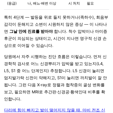
(응급)
나, 배뇨·배변 이상
시 처치
필요
특히 4단계 — 발등을 위로 들지 못하거나(족하수), 회음부
감각이 둔해지고 소변이 시원하지 않은 증상 — 이 나타나
면
그날 안에 진료를 받아야
합니다. 척수 압박이나 마미증
후군이 의심되는 상태이고, 시간이 지나면 영구적 신경 손
상으로 이어질 수 있습니다.
당원에서 자주 시행하는 진단 흐름은 이렇습니다. 먼저 신
경학적 검사로 어느 신경뿌리가 압박을 받고 있는지(L4,
L5, S1 중 어느 단계인지) 추정합니다. L5 신경이 눌리면
엄지발가락 신전이 약해지고, S1이 눌리면 까치발이 잘 안
됩니다. 그런 다음 X-ray로 정렬과 협착증의 골성 변화를
보고, 필요하면 MRI로 추간판·신경공·황색인대 비후를 확
인합니다.
다리에 힘이 빠지고 발이 떨어지지 않을 때, 마비 전조 신