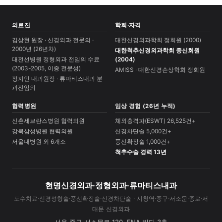
의료진
학회·자격
김상현 원장 · 신경외과 전문의 ·
대한신경외과학회 정회원 (2000)
2000년 (26년차)
대한척추신경외과학회 종신회원
대전선병원 정형외과 전임의 수료
(2004)
(2003-2005, 이중 전문성)
AMISS · 대한신경손상학회 정회원
정지인 내과원장 · 류마티스내과 분
과전임의
협력병원
임상 경험 (26년 누적)
신촌세브란스병원 협력의원
체외충격파(ESWT) 26,525건+
강북삼성병원 협력의원
신경차단술 5,000건+
서울대병원 외 6개소
풍선확장술 1,000건+
척추수술 경력 13년
현명신경외과·정형외과·류마티스내과
도수치료·신경성형술·풍선확장술·신경차단술 · 시청역·중구·서소문·종로·서
대문 신경외과