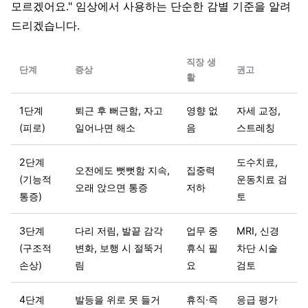
모르겠어요." 임상에서 사용하는 단순한 감별 기준을 알려
드리겠습니다.
직장 생
단계
증상
권고
활
1단계
퇴근 후 뻐근함, 자고
영향 없
자세 교정,
(피로)
일어나면 해소
음
스트레칭
2단계
도수치료,
오전에도 뻣뻣함 지속,
집중력
(기능적
운동치료 검
오래 앉으면 통증
저하
통증)
토
3단계
다리 저림, 발끝 감각
업무 중
MRI, 신경
(구조적
변화, 보행 시 절뚝거
휴식 필
차단 시술
손상)
림
요
검토
4단계
발등을 위로 못 들거
휴직·즉
응급 평가