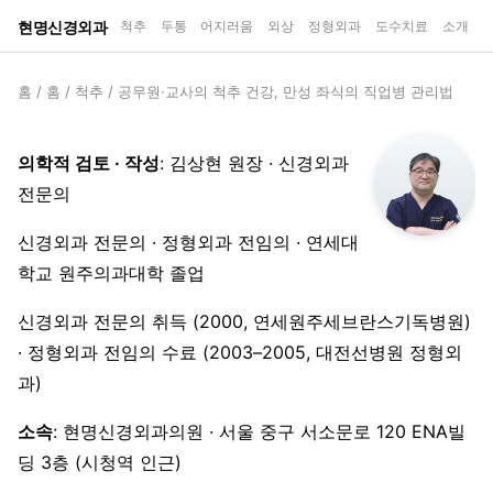
현명신경외과
척추
두통
어지러움
외상
정형외과
도수치료
소개
홈
/
홈
/
척추
/
공무원·교사의 척추 건강, 만성 좌식의 직업병 관리법
의학적 검토 · 작성
: 김상현 원장 · 신경외과
전문의
신경외과 전문의 · 정형외과 전임의 · 연세대
학교 원주의과대학 졸업
신경외과 전문의 취득 (2000, 연세원주세브란스기독병원)
· 정형외과 전임의 수료 (2003–2005, 대전선병원 정형외
과)
소속
: 현명신경외과의원 · 서울 중구 서소문로 120 ENA빌
딩 3층 (시청역 인근)