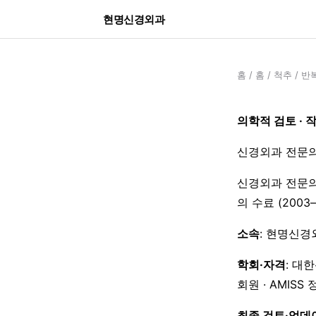
현명신경외과
홈
/
홈
/
척추
/
반복
의학적 검토 · 
신경외과 전문의
신경외과 전문의
의 수료 (200
소속
: 현명신경
학회·자격
: 대
회원 · AMISS
최종 검토·업데