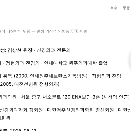
척추
두통
적 뇌진탕의 위험 — 만성 외상성 뇌병증(CTE)이란
작성
: 김상현 원장 · 신경외과 전문의
 · 정형외과 전임의 · 연세대학교 원주의과대학 졸업
 취득 (2000, 연세원주세브란스기독병원) · 정형외과 전임
3–2005, 대전선병원 정형외과)
외과의원 · 서울 중구 서소문로 120 ENA빌딩 3층 (시청역 인근)
한신경외과학회 정회원 · 대한척추신경외과학회 종신회원 · 대한
 정회원
이트
: 2026-06-12