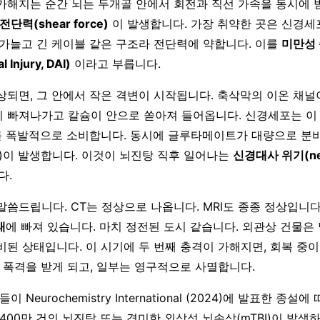
가해지는 순간 뇌는 두개골 안에서 회전과 직선 가속을 동시에 
전단력(shear force)
이 발생합니다. 가장 취약한 곳은 신경세포
 가늘고 긴 케이블 같은 구조라 전단력에 약합니다. 이를
미만성
l Injury, DAI)
이라고 부릅니다.
상되면, 그 안에서 작은 격변이 시작됩니다. 축삭막의 이온 채
 빠져나가고 칼슘이 안으로 쏟아져 들어옵니다. 신경세포는 이
를 폭발적으로 소비합니다. 동시에 글루타메이트가 대량으로 분
icity)이 발생합니다. 이것이 뇌진탕 직후 일어나는
신경대사 위기(neu
다.
말씀드립니다. CT는 정상으로 나옵니다. MRI도 종종 정상입니다
태
에 빠져 있습니다. 마치 정전된 도시 같습니다. 외관상 건물은
비된 상태입니다. 이 시기에 두 번째 충격이 가해지면, 회복 중
슘 폭격을 받게 되고, 일부는 영구적으로 사멸합니다.
료들이 Neurochemistry International (2024)에 발표한 종설
400만 건의 뇌진탕 또는 경미한 외상성 뇌손상(mTBI)이 발생