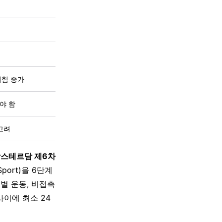
위험 증가
야 함
고려
스테르담 제6차
port)을 6단계
목별 운동, 비접촉
사이에 최소 24