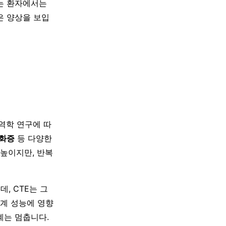
는 환자에서는
은 양상을 보입
발표한 역학 연구에 따
경화증
등 다양한
 높이지만, 반복
, CTE는 그
기계 성능에 영향
계는 멈춥니다.