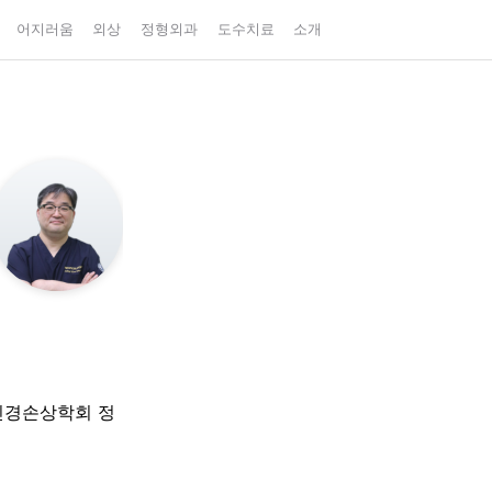
어지러움
외상
정형외과
도수치료
소개
신경손상학회 정