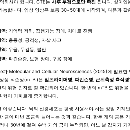
기억하셔야 합니다. CTE는
사후 부검으로만 확진
됩니다. 살아있
가능합니다. 임상 양상은 보통 30~50대에 시작되며, 다음과 같
영역
: 기억력 저하, 집행기능 장애, 치매로 진행
영역
: 충동성, 공격성, 자살 사고
영역
: 우울, 무감동, 불안
영역
: 파킨슨증, 보행 장애, 구음 장애
fe가 Molecular and Cellular Neurosciences (2015)에 
상성 뇌손상(mTBI)은
알츠하이머병, 파킨슨병, 근위축성 측삭
의 위험 인자로 잘 확립되어 있습니다. 한 번의 mTBI도 위험을
위험이 가파르게 증가합니다.
 이렇습니다. 뇌의 신경세포는 평생 사용해야 하는 정밀 기계인데
한 금이 매번 조금씩 늘어나는 것과 같습니다. 한두 개의 금은 
러나 30년에 걸쳐 수백 개의 금이 누적되면, 어느 날 갑자기 기