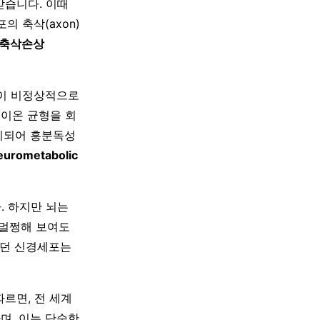
받습니다. 이때
의 축삭(axon)
 축삭손상
널이 비정상적으로
 이온 균형을 회
비되어 흥분독성
rometabolic
. 하지만 뇌는
 멀쩡해 보여도
이던 신경세포는
에 따르면, 전 세계
하며, 이는 단순한