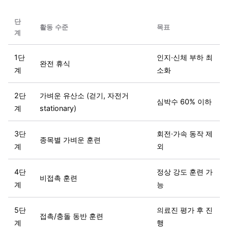
단
활동 수준
목표
계
1단
인지·신체 부하 최
완전 휴식
계
소화
2단
가벼운 유산소 (걷기, 자전거
심박수 60% 이하
계
stationary)
3단
회전·가속 동작 제
종목별 가벼운 훈련
계
외
4단
정상 강도 훈련 가
비접촉 훈련
계
능
5단
의료진 평가 후 진
접촉/충돌 동반 훈련
계
행