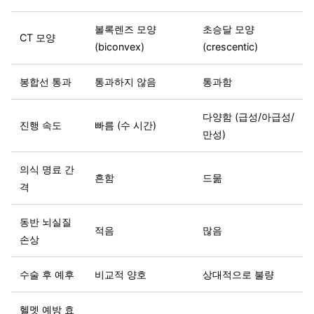
볼록렌즈 모양
초승달 모양
CT 모양
(biconvex)
(crescentic)
봉합선 통과
통과하지 않음
통과함
다양함 (급성/아급성/
진행 속도
빠름 (수 시간)
만성)
의식 명료 간
흔함
드묾
격
동반 뇌실질
적음
많음
손상
수술 후 예후
비교적 양호
상대적으로 불량
헬멧 예방 효