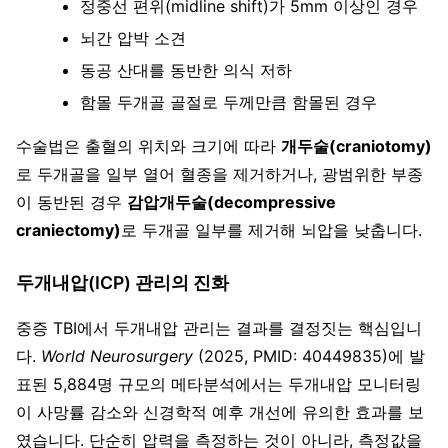
정중선 편위(midline shift)가 5mm 이상인 경우
뇌간 압박 소견
동공 산대를 동반한 의식 저하
함몰 두개골 골절로 두께만큼 함몰된 경우
수술법은 출혈의 위치와 크기에 따라
개두술(craniotomy)
로 두개골을 일부 열어 혈종을 제거하거나, 광범위한 부종
이 동반된 경우
감압개두술(decompressive
craniectomy)
로 두개골 일부를 제거해 뇌압을 낮춥니다.
두개내압(ICP) 관리의 진화
중증 TBI에서 두개내압 관리는 결과를 결정짓는 핵심입니
다.
World Neurosurgery
(2025, PMID: 40449835)에 발
표된 5,884명 규모의 메타분석에서는 두개내압 모니터링
이 사망률 감소와 신경학적 예후 개선에 유의한 효과를 보
였습니다. 단순히 압력을 측정하는 것이 아니라, 측정값을