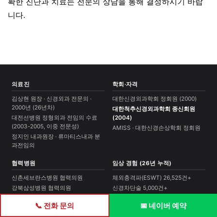
확한 진단과 치료는 전문의 상담을 통해 결정하시기 바랍
니다.
의료진
학회·자격
김상현 원장 · 신경외과 전문의 ·
대한신경외과학회 정회원 (2000)
2000년 (26년차)
대한척추신경외과학회 종신회원
대전선병원 정형외과 전임의 수료
(2004)
(2003-2005, 이중 전문성)
AMISS · 대한신경손상학회 정회원
정지인 내과원장 · 류마티스내과 분
과전임의
협력병원
임상 경험 (26년 누적)
신촌세브란스병원 협력의원
체외충격파(ESWT) 26,525건+
강북삼성병원 협력의원
신경차단술 5,000건+
서울대병원 외 6개소
풍선확장술 1,000건+
📞 전화 문의
📅 네이버 예약
척추수술 경력 13년