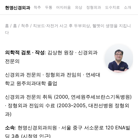
현명신경외과
척추
두통
어지러움
외상
정형외과
도수치료
소개
홈
/
홈
/
척추
/
킥보드·자전거 사고 후 두부외상, 헬멧이 생명을 지킵니
다
의학적 검토 · 작성
: 김상현 원장 · 신경외과
전문의
신경외과 전문의 · 정형외과 전임의 · 연세대
학교 원주의과대학 졸업
신경외과 전문의 취득 (2000, 연세원주세브란스기독병원)
· 정형외과 전임의 수료 (2003–2005, 대전선병원 정형외
과)
소속
: 현명신경외과의원 · 서울 중구 서소문로 120 ENA빌
딩 3층 (시청역 인근)