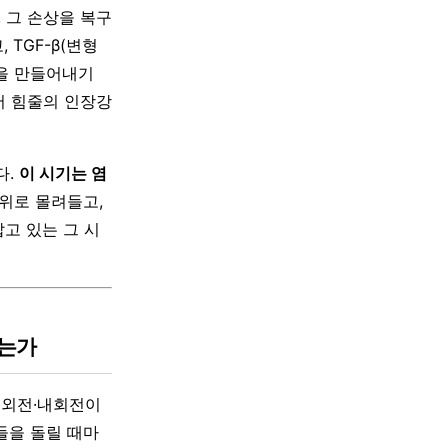
 그 손상을 복구
TGF-β(변형
겐을 만들어내기
서 힘줄의 인장강
다.
이 시기는 염
위로 몰려들고,
고 있는 그 시
주는가
 외전·내회전이
들을 돌릴 때마