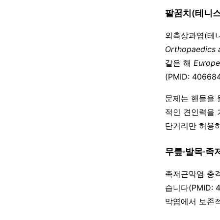
팔꿈치(테니스
외측상과염(테니
Orthopaedics 
같은 해
Europe
(PMID: 406
문제는 핸들을 
적인 견인력을 
단거리만 허용하
무릎·발목·족
족저근막염 충격
습니다(PMID: 
막염에서 보존적