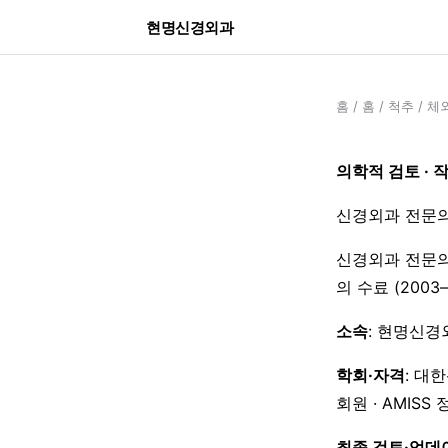
현명신경외과
홈
/
홈
/
척추
/
체
의학적 검토 · 
신경외과 전문의
신경외과 전문의
의 수료 (200
소속
: 현명신경
학회·자격
: 대
회원 · AMISS
최종 검토·업데