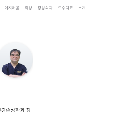
어지러움
외상
정형외과
도수치료
소개
신경손상학회 정