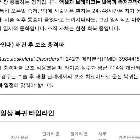
가장 충돌하는 영역입니다.
액셀과 브레이크는 발목과 족저근막
특히 오른발 족저근막에 시술받은 환자는 24~48시간은 자가 
. 시술 직후 통증이 줄었다고 느끼시더라도, 그건 일시적인 마
 일시적 둔화입니다. 조직 자체는 한창 회복 중입니다.
인대) 재건 후 보조 충격파
sculoskeletal Disorders
의 242명 메타분석(PMID: 398441
 충격파를 보조 적용했을 때 라이솜 점수가 평균 7.04점 개선
이 경우는 수술 후 재활 단계에서의 보조 치료이므로 운전 복귀는 
복 일정
에 맞춰야 합니다.
 일상 복귀 타임라인
단거리 운
장거리 운
사무
자가 운전
가벼운 운