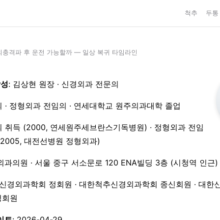
척추
두통
외충격파 후 운전 가능할까 — 일상 복귀 타임라인
작성
: 김상현 원장 · 신경외과 전문의
 · 정형외과 전임의 · 연세대학교 원주의과대학 졸업
 취득 (2000, 연세원주세브란스기독병원) · 정형외과 전임
3–2005, 대전선병원 정형외과)
외과의원 · 서울 중구 서소문로 120 ENA빌딩 3층 (시청역 인근)
한신경외과학회 정회원 · 대한척추신경외과학회 종신회원 · 대한
 정회원
이트
: 2026-04-29