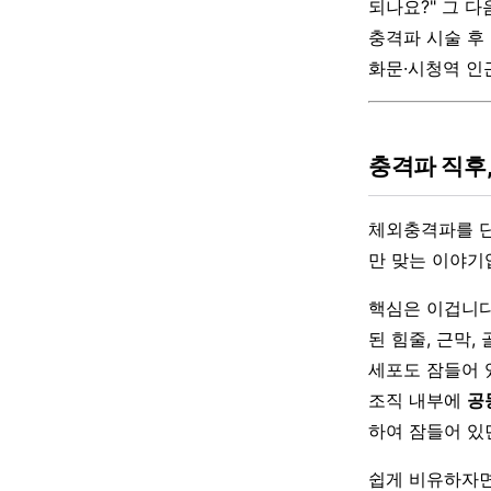
되나요?" 그 다
충격파 시술 후
화문·시청역 인
충격파 직후
체외충격파를 단
만 맞는 이야기
핵심은 이겁니다
된 힘줄, 근막,
세포도 잠들어 
조직 내부에
공동
하여 잠들어 있
쉽게 비유하자면