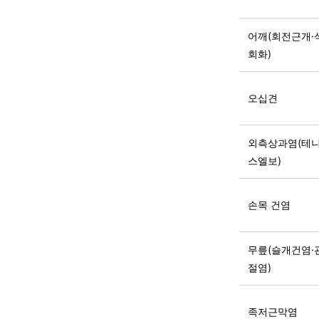
어깨(회전근개·
회화)
오십견
외측상과염(테
스엘보)
손목 건염
무릎(슬개건염·
절염)
족저근막염