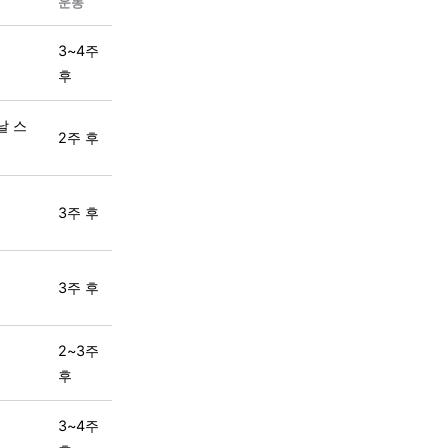
운동
3~4주
후
날 스
2주 후
3주 후
3주 후
2~3주
후
3~4주