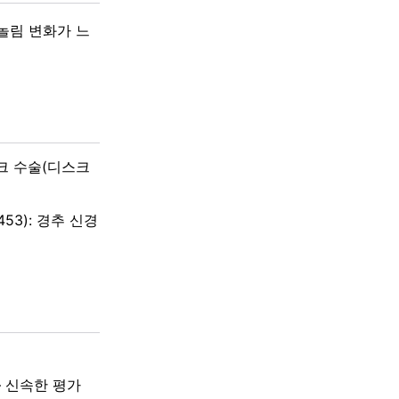
놀림 변화가 느
디스크 수술(디스크
4453): 경추 신경
 신속한 평가