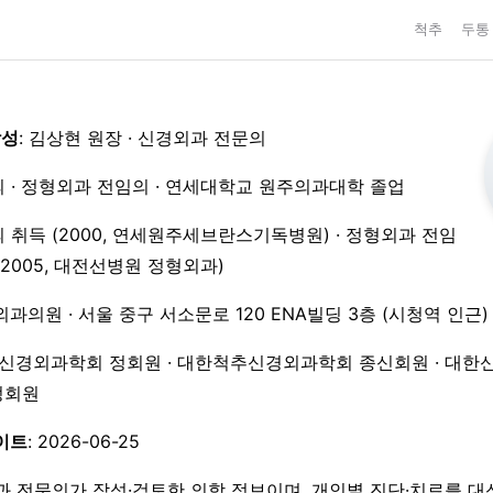
척추
두통
작성
: 김상현 원장 · 신경외과 전문의
 · 정형외과 전임의 · 연세대학교 원주의과대학 졸업
 취득 (2000, 연세원주세브란스기독병원) · 정형외과 전임
3–2005, 대전선병원 정형외과)
외과의원 · 서울 중구 서소문로 120 ENA빌딩 3층 (시청역 인근)
한신경외과학회 정회원 · 대한척추신경외과학회 종신회원 · 대한
 정회원
이트
: 2026-06-25
과 전문의가 작성·검토한 의학 정보이며, 개인별 진단·치료를 