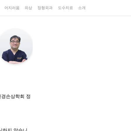
어지러움
외상
정형외과
도수치료
소개
신경손상학회 정
대신하지 않습니