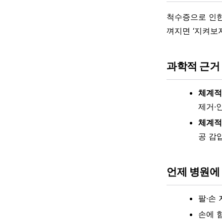
척수증으로 인한
껴지면 ‘지켜보
과학적 근거
체계적
제거·
체계적
공 감
언제 병원에
팔·손
손에 