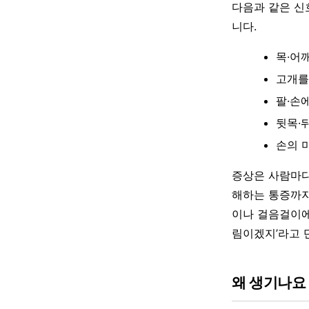
다음과 같은 신
니다.
목·어
고개를
팔·손
뒷목·
손의 
증상은 사람마다
해하는 통증까지
이나 걸음걸이에
림이겠지’라고 
왜 생기나요