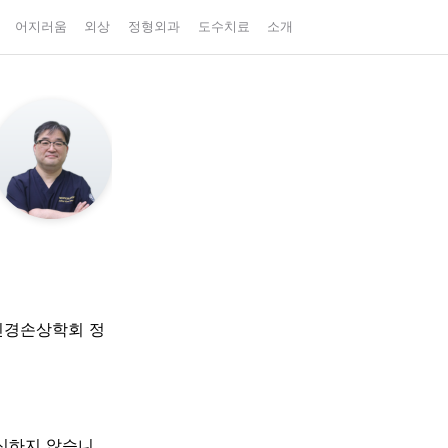
어지러움
외상
정형외과
도수치료
소개
신경손상학회 정
대신하지 않습니