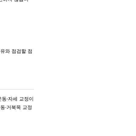
이유와 점검할 점
운동·자세 교정이
동·거북목 교정