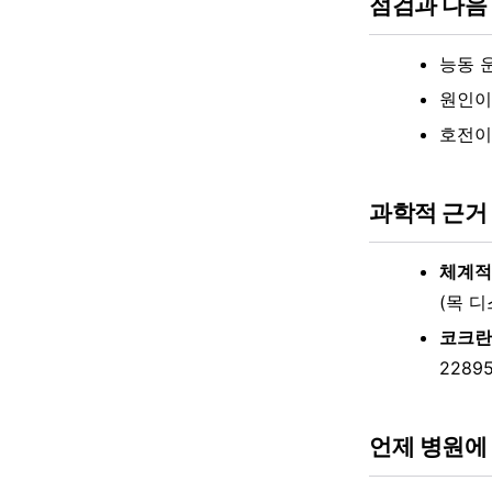
점검과 다음
능동 
원인이
호전이
과학적 근거
체계적
(목 
코크란
2289
언제 병원에