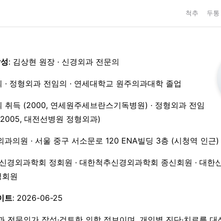
척추
두통
작성
: 김상현 원장 · 신경외과 전문의
 · 정형외과 전임의 · 연세대학교 원주의과대학 졸업
 취득 (2000, 연세원주세브란스기독병원) · 정형외과 전임
3–2005, 대전선병원 정형외과)
외과의원 · 서울 중구 서소문로 120 ENA빌딩 3층 (시청역 인근)
한신경외과학회 정회원 · 대한척추신경외과학회 종신회원 · 대한
 정회원
이트
: 2026-06-25
과 전문의가 작성·검토한 의학 정보이며, 개인별 진단·치료를 