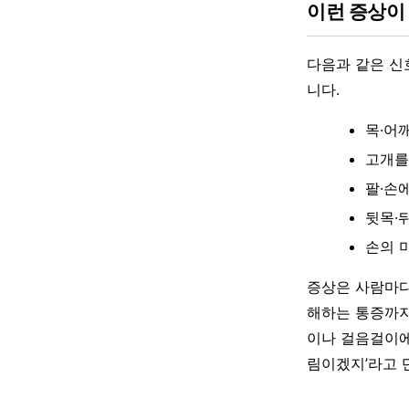
이런 증상이
다음과 같은 신
니다.
목·어
고개를
팔·손
뒷목·
손의 
증상은 사람마다
해하는 통증까지
이나 걸음걸이에
림이겠지’라고 