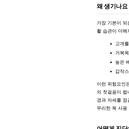
왜 생기나요
가장 기본이 되
활 습관이 더해
고개를
거북목
높은 
갑작스
이런 위험요인은
의 첫걸음이 됩
경과 자세를 점
무리한 목 사용
어떻게 진