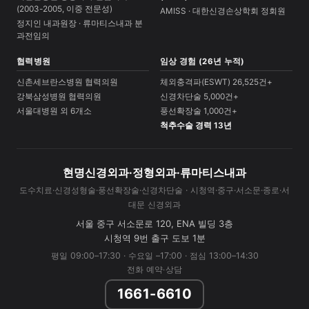
(2003-2005, 이중 전문성)
AMISS · 대한신경손상학회 정회원
정지인 내과원장 · 류마티스내과 분
과전임의
협력병원
임상 경험 (26년 누적)
신촌세브란스병원 협력의원
체외충격파(ESWT) 26,525건+
강북삼성병원 협력의원
신경차단술 5,000건+
서울대병원 외 6개소
풍선확장술 1,000건+
척추수술 경력 13년
현명신경외과·정형외과·류마티스내과
도수치료·신경성형술·풍선확장술·신경차단술 · 시청역·중구·서소문·종로·서
대문 신경외과
서울 중구 서소문로 120, ENA 빌딩 3층
시청역 9번 출구 도보 1분
평일 09:00–17:30 · 수요일 –17:00 · 점심 13:00–14:30
전화 예약·상담
1661-6610