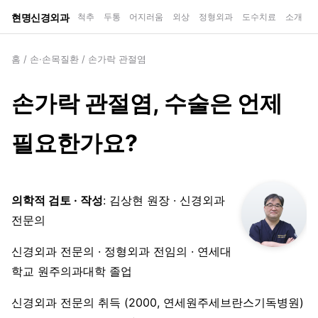
현명신경외과
척추
두통
어지러움
외상
정형외과
도수치료
소개
홈
/
손·손목질환
/
손가락 관절염
손가락 관절염, 수술은 언제
필요한가요?
의학적 검토 · 작성
: 김상현 원장 · 신경외과
전문의
신경외과 전문의 · 정형외과 전임의 · 연세대
학교 원주의과대학 졸업
신경외과 전문의 취득 (2000, 연세원주세브란스기독병원)