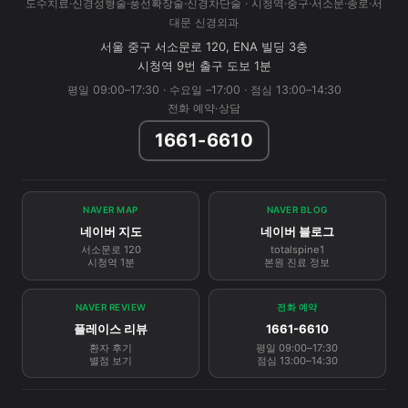
도수치료·신경성형술·풍선확장술·신경차단술 · 시청역·중구·서소문·종로·서
대문 신경외과
서울 중구 서소문로 120, ENA 빌딩 3층
시청역 9번 출구 도보 1분
평일 09:00–17:30 · 수요일 –17:00 · 점심 13:00–14:30
전화 예약·상담
1661-6610
NAVER MAP
NAVER BLOG
네이버 지도
네이버 블로그
서소문로 120
totalspine1
시청역 1분
본원 진료 정보
NAVER REVIEW
전화 예약
플레이스 리뷰
1661-6610
환자 후기
평일 09:00–17:30
별점 보기
점심 13:00–14:30