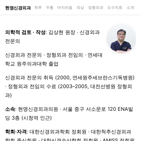
현명신경외과
척추
두통
어지러움
외상
정형외과
도수치료
소개
의학적 검토 · 작성
: 김상현 원장 · 신경외과
전문의
신경외과 전문의 · 정형외과 전임의 · 연세대
학교 원주의과대학 졸업
신경외과 전문의 취득 (2000, 연세원주세브란스기독병원)
· 정형외과 전임의 수료 (2003–2005, 대전선병원 정형외
과)
소속
: 현명신경외과의원 · 서울 중구 서소문로 120 ENA빌
딩 3층 (시청역 인근)
학회·자격
: 대한신경외과학회 정회원 · 대한척추신경외과
학회 종신회원 · 대한신경손상학회 정회원 · AMISS 정회원