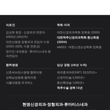
의료진
학회·자격
김상현 원장 · 신경외과 전문의 ·
대한신경외과학회 정회원 (2000)
2000년 (26년차)
대한척추신경외과학회 종신회원
대전선병원 정형외과 전임의 수료
(2004)
(2003-2005, 이중 전문성)
AMISS · 대한신경손상학회 정회원
정지인 내과원장 · 류마티스내과 분
과전임의
협력병원
임상 경험 (26년 누적)
신촌세브란스병원 협력의원
체외충격파(ESWT) 26,525건+
강북삼성병원 협력의원
신경차단술 5,000건+
서울대병원 외 6개소
풍선확장술 1,000건+
척추수술 경력 13년
현명신경외과·정형외과·류마티스내과