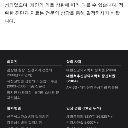
성되었으며, 개인의 의료 상황에 따라 다를 수 있습니다. 정
확한 진단과 치료는 전문의 상담을 통해 결정하시기 바랍
니다.
의료진
학회·자격
김상현 원장 · 신경외과 전문의 ·
대한신경외과학회 정회원 (2000)
2000년 (26년차)
대한척추신경외과학회 종신회원
대전선병원 정형외과 전임의 수료
(2004)
(2003-2005, 이중 전문성)
AMISS · 대한신경손상학회 정회원
정지인 내과원장 · 류마티스내과 분
과전임의
협력병원
임상 경험 (26년 누적)
신촌세브란스병원 협력의원
체외충격파(ESWT) 26,525건+
강북삼성병원 협력의원
신경차단술 5,000건+