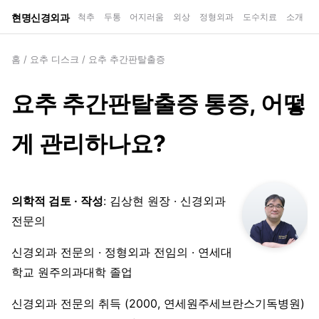
현명신경외과
척추
두통
어지러움
외상
정형외과
도수치료
소개
홈
/
요추 디스크
/
요추 추간판탈출증
요추 추간판탈출증 통증, 어떻
게 관리하나요?
의학적 검토 · 작성
: 김상현 원장 · 신경외과
전문의
신경외과 전문의 · 정형외과 전임의 · 연세대
학교 원주의과대학 졸업
신경외과 전문의 취득 (2000, 연세원주세브란스기독병원)