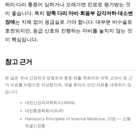
허리·다리 통증이 심하거나 오래가면 진료로 평가받는 것
이 좋습니다. 특히
양쪽 다리 마비·회음부 감각저하·대소변
장애
는 지체 없이 응급실로 가야 합니다. 대부분 비수술로
호전되지만, 응급 신호와 진행하는 마비를 놓치지 않는 것
이 핵심입니다.
참고 근거
본 글은 국내 신경외과·정형외과·통증·재활 학회지와 의학 교과서 등 근
거 자료를 바탕으로 작성했으며, 개별 환자의 진단·치료를 대체하지 않
습니다.
대한신경외과학회지(JKNS)
대한통증학회지(KJP)
Harrison's Principles of Internal Medicine, 21판 — 요통·
좌골신경통