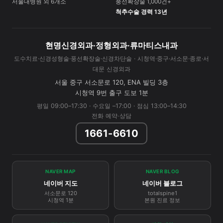
서울대병원 외 6개소
풍선확장술 1,000건+
척추수술 경력 13년
현명신경외과·정형외과·류마티스내과
도수치료·신경성형술·풍선확장술·신경차단술 · 시청역·중구·서소문·종로·서
대문 신경외과
서울 중구 서소문로 120, ENA 빌딩 3층
시청역 9번 출구 도보 1분
평일 09:00–17:30 · 수요일 –17:00 · 점심 13:00–14:30
전화 예약·상담
1661-6610
NAVER MAP
NAVER BLOG
네이버 지도
네이버 블로그
서소문로 120
totalspine1
시청역 1분
본원 진료 정보