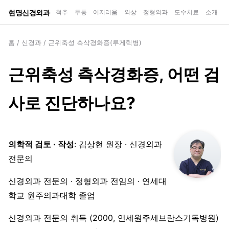
현명신경외과
척추
두통
어지러움
외상
정형외과
도수치료
소개
홈
/
신경과
/
근위축성 측삭경화증(루게릭병)
근위축성 측삭경화증, 어떤 검
사로 진단하나요?
의학적 검토 · 작성
: 김상현 원장 · 신경외과
전문의
신경외과 전문의 · 정형외과 전임의 · 연세대
학교 원주의과대학 졸업
신경외과 전문의 취득 (2000, 연세원주세브란스기독병원)