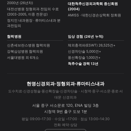
2000년 (26년차)
대한척추신경외과학회 종신회원
대전선병원 정형외과 전임의 수료
(2004)
(2003-2005, 이중 전문성)
AMISS · 대한신경손상학회 정회원
정지인 내과원장 · 류마티스내과 분
과전임의
협력병원
임상 경험 (26년 누적)
신촌세브란스병원 협력의원
체외충격파(ESWT) 26,525건+
강북삼성병원 협력의원
신경차단술 5,000건+
서울대병원 외 6개소
풍선확장술 1,000건+
척추수술 경력 13년
현명신경외과·정형외과·류마티스내과
도수치료·신경성형술·풍선확장술·신경차단술 · 시청역·중구·서소문·종로·서
대문 신경외과
서울 중구 서소문로 120, ENA 빌딩 3층
시청역 9번 출구 도보 1분
평일 09:00–17:30 · 수요일 –17:00 · 점심 13:00–14:30
전화 예약·상담