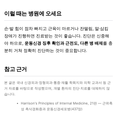
이럴 때는 병원에 오세요
손·발 힘이 점차 빠지고 근육이 마르거나 잔떨림, 말·삼킴
장애가 진행하면 진료받는 것이 좋습니다. 진단은 신중해
야 하므로,
운동신경 징후 확인과 근전도, 다른 병 배제
를 충
분히 거쳐 정확히 진단하는 것이 중요합니다.
참고 근거
본 글은 국내 신경외과·정형외과·통증·재활 학회지와 의학 교과서 등 근
거 자료를 바탕으로 작성했으며, 개별 환자의 진단·치료를 대체하지 않
습니다.
Harrison's Principles of Internal Medicine, 21판 — 근위축
성 측삭경화증과 운동신경세포병(437장)