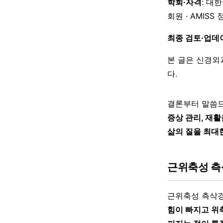
학회·자격
: 대
회원 · AMISS
최종 검토·업데
본 글은 신경외
다.
결론부터 말씀드
증상 관리, 재
삶의 질을 최대
근위축성 측
근위축성 측삭
힘이 빠지고 위