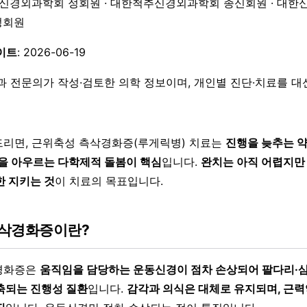
한신경외과학회 정회원 · 대한척추신경외과학회 종신회원 · 대한
 정회원
이트
: 2026-06-19
과 전문의가 작성·검토한 의학 정보이며, 개인별 진단·치료를 
리면, 근위축성 측삭경화증(루게릭병) 치료는
진행을 늦추는 약
활을 아우르는 다학제적 돌봄이 핵심
입니다.
완치는 아직 어렵지만
한 지키는 것
이 치료의 목표입니다.
삭경화증이란?
경화증은
움직임을 담당하는 운동신경이 점차 손상되어 팔다리·
축되는 진행성 질환
입니다.
감각과 의식은 대체로 유지되며, 근