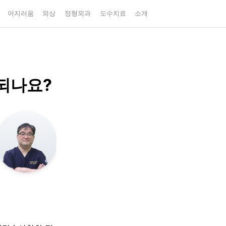
어지러움
외상
정형외과
도수치료
소개
되나요?