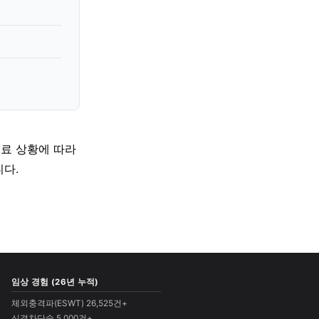
의료 상황에 따라
다.
임상 경험 (26년 누적)
체외충격파(ESWT) 26,525건+
신경차단술 5,000건+