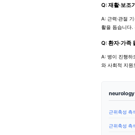
Q: 재활·보
A: 근력·관절
활을 돕습니다.
Q: 환자·가족
A: 병이 진행
와 사회적 지원
neurolog
근위축성 측삭
근위축성 측삭