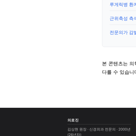
루게릭병 환자
근위축성 측
전문의가 감
본 콘텐츠는 의
다를 수 있습니
의료진
김상현 원장 · 신경외과 전문의 · 2000년
(26년차)