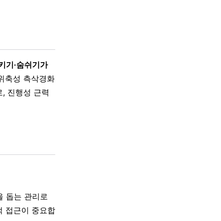
삼키기·숨쉬기가
근위축성 측삭경화
, 진행성 근력
을 돕는 관리로
적 접근이 중요합