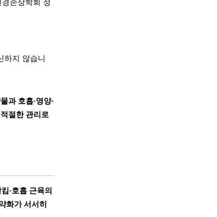
신경손상학회 정
대신하지 않습니
물과 호흡·영양·
 적절한 관리로
삼킴·호흡 근육의
력약화가 서서히