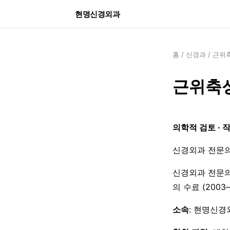
현명신경외과
홈
/
신경과
/
근위축
근위축성
의학적 검토 · 
신경외과 전문의
신경외과 전문의
의 수료 (200
소속
: 현명신경