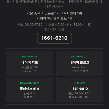
도수치료·신경성형술·풍선확장술·신경차단술 · 시청역·중구·서소문·종로·서
대문 신경외과
서울 중구 서소문로 120, ENA 빌딩 3층
시청역 9번 출구 도보 1분
평일 09:00–17:30 · 수요일 –17:00 · 점심 13:00–14:30
전화 예약·상담
1661-6610
NAVER MAP
NAVER BLOG
네이버 지도
네이버 블로그
서소문로 120
totalspine1
시청역 1분
본원 진료 정보
NAVER REVIEW
전화 예약
플레이스 리뷰
1661-6610
환자 후기
평일 09:00–17:30
별점 보기
점심 13:00–14:30