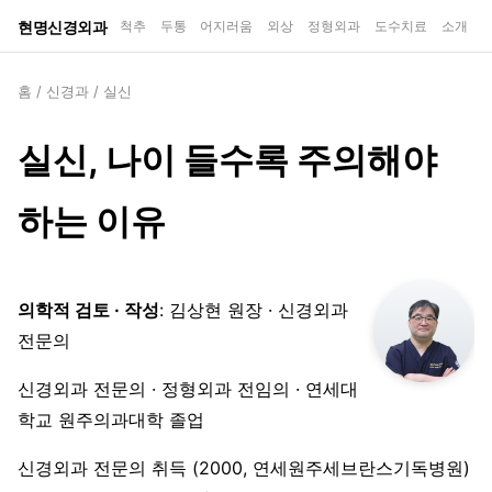
현명신경외과
척추
두통
어지러움
외상
정형외과
도수치료
소개
홈
/
신경과
/
실신
실신, 나이 들수록 주의해야
하는 이유
의학적 검토 · 작성
: 김상현 원장 · 신경외과
전문의
신경외과 전문의 · 정형외과 전임의 · 연세대
학교 원주의과대학 졸업
신경외과 전문의 취득 (2000, 연세원주세브란스기독병원)