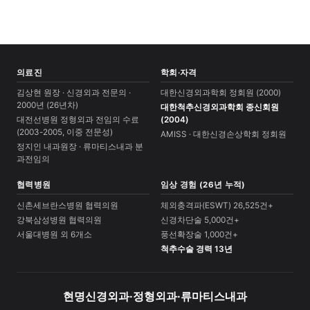
의료진
학회·자격
김상현 원장 · 신경외과 전문의 ·
대한신경외과학회 정회원 (2000)
2000년 (26년차)
대한척추신경외과학회 종신회원
대전선병원 정형외과 전임의 수료
(2004)
(2003-2005, 이중 전문성)
AMISS · 대한신경손상학회 정회원
정지인 내과원장 · 류마티스내과 분
과전임의
협력병원
임상 경험 (26년 누적)
신촌세브란스병원 협력의원
체외충격파(ESWT) 26,525건+
강북삼성병원 협력의원
신경차단술 5,000건+
서울대병원 외 6개소
풍선확장술 1,000건+
척추수술 경력 13년
현명신경외과·정형외과·류마티스내과