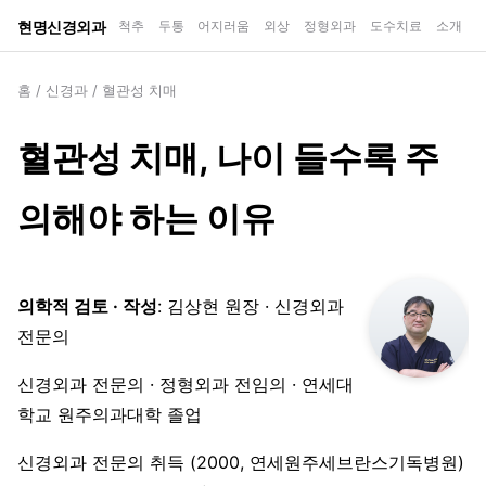
현명신경외과
척추
두통
어지러움
외상
정형외과
도수치료
소개
홈
/
신경과
/
혈관성 치매
혈관성 치매, 나이 들수록 주
의해야 하는 이유
의학적 검토 · 작성
: 김상현 원장 · 신경외과
전문의
신경외과 전문의 · 정형외과 전임의 · 연세대
학교 원주의과대학 졸업
신경외과 전문의 취득 (2000, 연세원주세브란스기독병원)