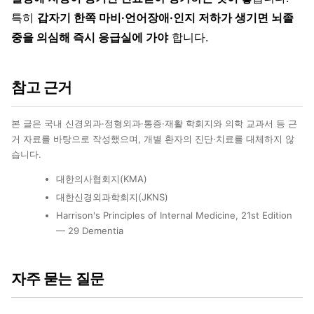
특히
갑자기 한쪽 마비·언어장애·인지 저하가 생기면 뇌졸
중을 의심해 즉시 응급실에 가야
합니다.
참고 근거
본 글은 국내 신경외과·정형외과·통증·재활 학회지와 의학 교과서 등 근
거 자료를 바탕으로 작성했으며, 개별 환자의 진단·치료를 대체하지 않
습니다.
대한의사협회지(KMA)
대한신경외과학회지(JKNS)
Harrison's Principles of Internal Medicine, 21st Edition
— 29 Dementia
자주 묻는 질문