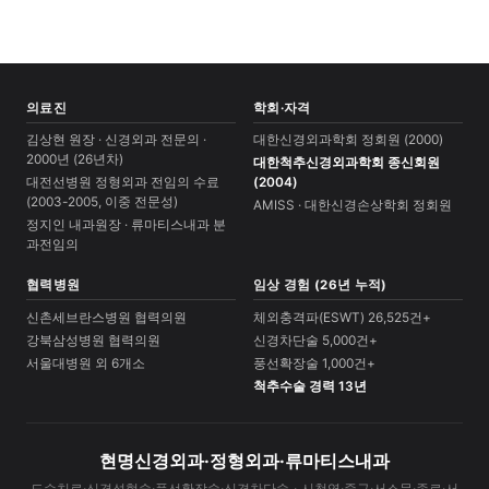
의료진
학회·자격
김상현 원장 · 신경외과 전문의 ·
대한신경외과학회 정회원 (2000)
2000년 (26년차)
대한척추신경외과학회 종신회원
대전선병원 정형외과 전임의 수료
(2004)
(2003-2005, 이중 전문성)
AMISS · 대한신경손상학회 정회원
정지인 내과원장 · 류마티스내과 분
과전임의
협력병원
임상 경험 (26년 누적)
신촌세브란스병원 협력의원
체외충격파(ESWT) 26,525건+
강북삼성병원 협력의원
신경차단술 5,000건+
서울대병원 외 6개소
풍선확장술 1,000건+
척추수술 경력 13년
현명신경외과·정형외과·류마티스내과
도수치료·신경성형술·풍선확장술·신경차단술 · 시청역·중구·서소문·종로·서