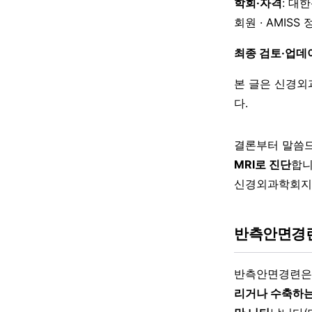
학회·자격
: 대
회원 · AMISS
최종 검토·업데
본 글은 신경외
다.
결론부터 말씀
MRI로 진단
합니
신경외과학회지)
반측안면경
반측안면경련
리거나 수축하는