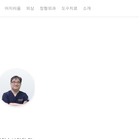
어지러움
외상
정형외과
도수치료
소개