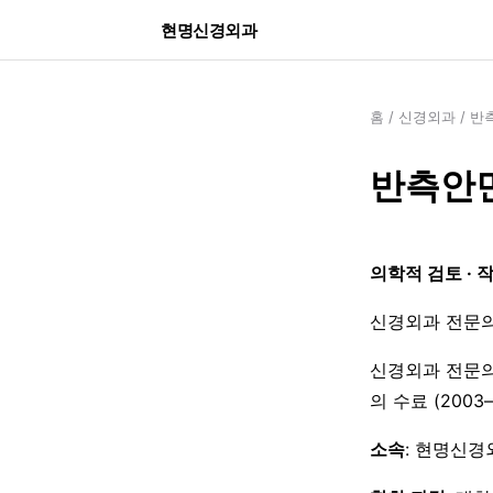
현명신경외과
홈
/
신경외과
/
반
반측안면
의학적 검토 · 
신경외과 전문의
신경외과 전문의
의 수료 (200
소속
: 현명신경