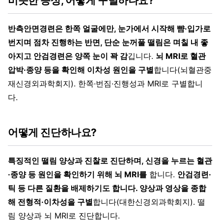
비슷한 증상, 어떻게 구별하나요?
반측안면경련은 한쪽 얼굴에만, 눈가에서 시작해 뺨·입가로
번지며 점차 진행하는 반면, 단순 눈꺼풀 떨림은 며칠 내 좋
아지고 안검경련은 양쪽 눈이 꽉 감
깁니다.
뇌 MRI로 혈관
압박·종양 등을 확인해 이차성 원인을 구별
합니다(뇌혈관중
재신경외과학회지). 한쪽·번짐·진행성과 MRI로 구별합니
다.
어떻게 진단하나요?
특징적인 떨림 양상과 진찰로 진단하며, 신경을 누르는 혈관
·종양 등 원인을 확인하기 위해 뇌 MRI를
합니다.
안검경련·
틱 등 다른 질환을 배제하기도 합니다. 양상과 영상을 종합
해 전형적·이차성을 구별
합니다(대한신경외과학회지). 떨
림 양상과 뇌 MRI로 진단합니다.