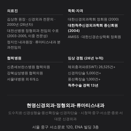
의료진
학회·자격
김상현 원장 · 신경외과 전문의 ·
대한신경외과학회 정회원 (2000)
2000년 (26년차)
대한척추신경외과학회 종신회원
대전선병원 정형외과 전임의 수료
(2004)
(2003-2005, 이중 전문성)
AMISS · 대한신경손상학회 정회원
정지인 내과원장 · 류마티스내과 분
과전임의
협력병원
임상 경험 (26년 누적)
신촌세브란스병원 협력의원
체외충격파(ESWT) 26,525건+
강북삼성병원 협력의원
신경차단술 5,000건+
서울대병원 외 6개소
풍선확장술 1,000건+
척추수술 경력 13년
현명신경외과·정형외과·류마티스내과
도수치료·신경성형술·풍선확장술·신경차단술 · 시청역·중구·서소문·종로·서
대문 신경외과
서울 중구 서소문로 120, ENA 빌딩 3층