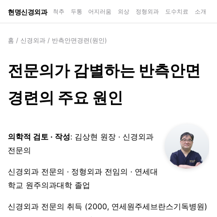
현명신경외과
척추
두통
어지러움
외상
정형외과
도수치료
소개
홈
/
신경외과
/
반측안면경련(원인)
전문의가 감별하는 반측안면
경련의 주요 원인
의학적 검토 · 작성
: 김상현 원장 · 신경외과
전문의
신경외과 전문의 · 정형외과 전임의 · 연세대
학교 원주의과대학 졸업
신경외과 전문의 취득 (2000, 연세원주세브란스기독병원)