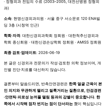
· 정형외과 전임의 수료 (2003–2005, 대전선병원 정형외
과)
소속
: 현명신경외과의원 · 서울 중구 서소문로 120 ENA빌
딩 3층 (시청역 인근)
학회·자격
: 대한신경외과학회 정회원 · 대한척추신경외과
학회 종신회원 · 대한신경손상학회 정회원 · AMISS 정회원
최종 검토·업데이트
: 2026-06-19
본 글은 신경외과 전문의가 작성·검토한 의학 정보이며, 개
인별 진단·치료를 대신하지 않습니다.
결론부터 말씀드리면, 반측안면경련은
한쪽 얼굴 근육이 본
인 의지와 무관하게 떨리고 씰룩거리는 질환으로, 안검경련
·안면틱·피로성 눈꺼풀 떨림 등과의 감별이 중요합니다
.
한
쪽에서 시작해 점차 번지는 점이 단서라는 것
이 핵심입니다