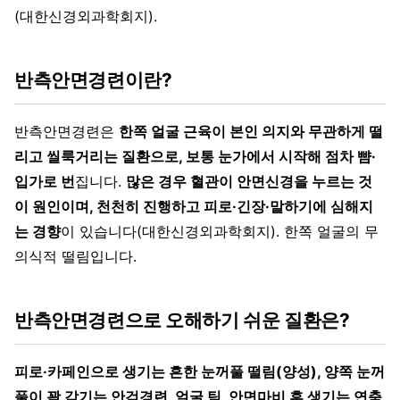
(대한신경외과학회지).
반측안면경련이란?
반측안면경련은
한쪽 얼굴 근육이 본인 의지와 무관하게 떨
리고 씰룩거리는 질환으로, 보통 눈가에서 시작해 점차 뺨·
입가로 번
집니다.
많은 경우 혈관이 안면신경을 누르는 것
이 원인이며, 천천히 진행하고 피로·긴장·말하기에 심해지
는 경향
이 있습니다(대한신경외과학회지). 한쪽 얼굴의 무
의식적 떨림입니다.
반측안면경련으로 오해하기 쉬운 질환은?
피로·카페인으로 생기는 흔한 눈꺼풀 떨림(양성), 양쪽 눈꺼
풀이 꽉 감기는 안검경련, 얼굴 틱, 안면마비 후 생기는 연축