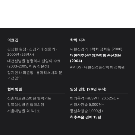
의료진
학회·자격
김상현 원장 · 신경외과 전문의 ·
대한신경외과학회 정회원 (2000)
2000년 (26년차)
대한척추신경외과학회 종신회원
대전선병원 정형외과 전임의 수료
(2004)
(2003-2005, 이중 전문성)
AMISS · 대한신경손상학회 정회원
정지인 내과원장 · 류마티스내과 분
과전임의
협력병원
임상 경험 (26년 누적)
신촌세브란스병원 협력의원
체외충격파(ESWT) 26,525건+
강북삼성병원 협력의원
신경차단술 5,000건+
서울대병원 외 6개소
풍선확장술 1,000건+
척추수술 경력 13년