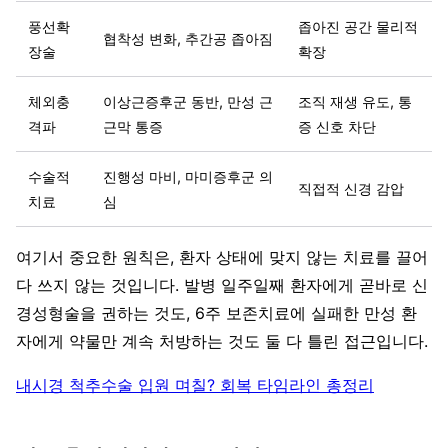
풍선확
좁아진 공간 물리적
협착성 변화, 추간공 좁아짐
장술
확장
체외충
이상근증후군 동반, 만성 근
조직 재생 유도, 통
격파
근막 통증
증 신호 차단
수술적
진행성 마비, 마미증후군 의
직접적 신경 감압
치료
심
여기서 중요한 원칙은, 환자 상태에 맞지 않는 치료를 끌어
다 쓰지 않는 것입니다. 발병 일주일째 환자에게 곧바로 신
경성형술을 권하는 것도, 6주 보존치료에 실패한 만성 환
자에게 약물만 계속 처방하는 것도 둘 다 틀린 접근입니다.
내시경 척추수술 입원 며칠? 회복 타임라인 총정리