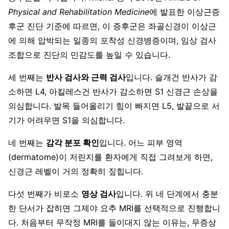
Physical and Rehabilitation Medicine
에 발표한 이상근증
후군 진단 기준에 따르면, 이 증후군은 좌골신경이 이상근
에 의해 압박되는 일종의 포착성 신경병증이며, 임상 검사
조합으로 진단의 민감도를 높일 수 있습니다.
세 번째는
반사 검사와 근력 검사
입니다. 슬개건 반사가 감
소하면 L4, 아킬레스건 반사가 감소하면 S1 신경근 손상을
의심합니다. 발목 들어올리기 힘이 빠지면 L5, 발끝으로 서
기가 어려우면 S1을 의심합니다.
네 번째는
감각 분포 확인
입니다. 어느 피부 영역
(dermatome)이 저린지를 환자에게 직접 그려보게 하면,
신경근 레벨이 거의 정확히 짚힙니다.
다섯 번째가 비로소
영상 검사
입니다. 위 네 단계에서 충분
한 단서가 잡히면 그제야 요추 MRI를 선택적으로 진행합니
다. 처음부터 무작정 MRI를 들이대지 않는 이유는, 무증상