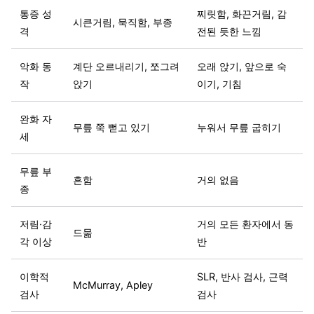
통증 성
찌릿함, 화끈거림, 감
시큰거림, 묵직함, 부종
격
전된 듯한 느낌
악화 동
계단 오르내리기, 쪼그려
오래 앉기, 앞으로 숙
작
앉기
이기, 기침
완화 자
무릎 쭉 뻗고 있기
누워서 무릎 굽히기
세
무릎 부
흔함
거의 없음
종
저림·감
거의 모든 환자에서 동
드묾
각 이상
반
이학적
SLR, 반사 검사, 근력
McMurray, Apley
검사
검사