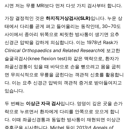
시면 저는 무릎 MRI보다 먼저 다섯 가지 검사부터 합니다.
가장 결정적인 것은
하지직거상검사(SLR)
입니다. 누운 상
태에서 다리를 곧게 펴고 들어올리는 동작인데, 30~70도
사이에서 종아리 뒤쪽으로 찌릿한 방사통이 생기면 요추
신경근 압박을 강하게 의심합니다. 이는 1978년 Rask가
Clinical Orthopaedics and Related Research
에 보고한
슬굴곡검사(knee flexion test)와 같은 맥락으로, 환자가
좌골신경통이 있을 때 바닥으로 손을 뻗으려고 몸을 굽히
면 무의식적으로 무릎을 굽힌다는 객관적 신호를 활용합니
다. 이는 요추 신경근 압박의 객관적 증거로 받아들여지고
있습니다.
두 번째는
이상근 자극 검사
입니다. 엉덩이 깊은 곳을 손가
락으로 누르면서 환자에게 다리를 안쪽으로 모으게 합니
다. 이때 좌골신경통과 동일한 방사통이 재현되면 이상근
증후군을 시사합니다. Michel 등이 2013년
Annals of