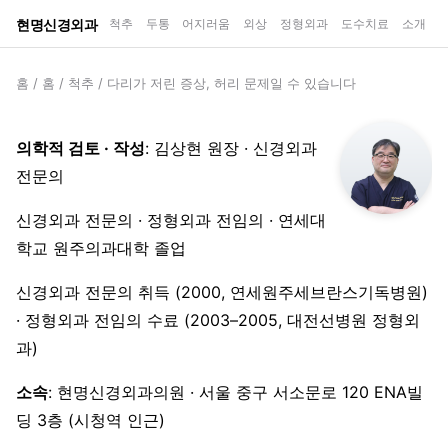
현명신경외과
척추
두통
어지러움
외상
정형외과
도수치료
소개
홈
/
홈
/
척추
/
다리가 저린 증상, 허리 문제일 수 있습니다
의학적 검토 · 작성
: 김상현 원장 · 신경외과
전문의
신경외과 전문의 · 정형외과 전임의 · 연세대
학교 원주의과대학 졸업
신경외과 전문의 취득 (2000, 연세원주세브란스기독병원)
· 정형외과 전임의 수료 (2003–2005, 대전선병원 정형외
과)
소속
: 현명신경외과의원 · 서울 중구 서소문로 120 ENA빌
딩 3층 (시청역 인근)