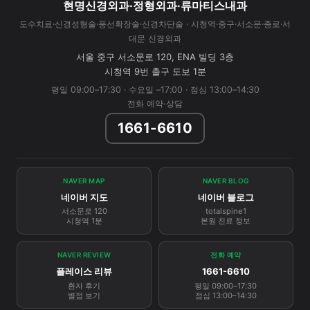
현명신경외과·정형외과·류마티스내과
도수치료·신경성형술·풍선확장술·신경차단술 · 시청역·중구·서소문·종로·서
대문 신경외과
서울 중구 서소문로 120, ENA 빌딩 3층
시청역 9번 출구 도보 1분
평일 09:00–17:30 · 수요일 –17:00 · 점심 13:00–14:30
전화 예약·상담
1661-6610
NAVER MAP
NAVER BLOG
네이버 지도
네이버 블로그
서소문로 120
totalspine1
시청역 1분
본원 진료 정보
NAVER REVIEW
전화 예약
플레이스 리뷰
1661-6610
환자 후기
평일 09:00–17:30
별점 보기
점심 13:00–14:30